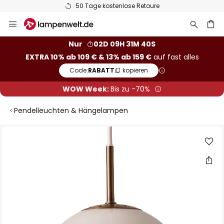
50 Tage kostenlose Retoure
Zum
Inhalt
springen
he
Nur
02D 09H 31M 40S
EXTRA 10% ab 109 € & 13% ab 159 €
auf fast alles
Code:
RABATT
kopieren
WOW Week:
Bis zu -70%
Pendelleuchten & Hängelampen
Zum
Ende
der
Bildgalerie
springen