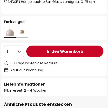
springen
FRANDSEN Hängeleuchte Ball Glass, sandgrau, Ø 25 cm
Farbe:
grau
In den Warenkorb
1
50 Tage kostenlose Retoure
Kauf auf Rechnung
Lieferinformationen
Lieferzeit: 2 - 4 Wochen
Ähnliche Produkte entdecken