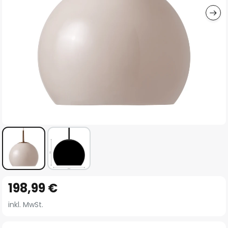
Zum
198,99 €
Anfang
der
inkl. MwSt.
Bildgalerie