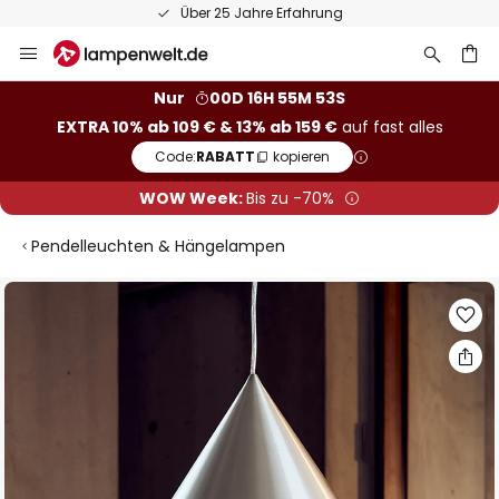
Über 25 Jahre Erfahrung
Zum
Inhalt
springen
he
Nur
00D 16H 55M 53S
EXTRA 10% ab 109 € & 13% ab 159 €
auf fast alles
Code:
RABATT
kopieren
WOW Week:
Bis zu -70%
Pendelleuchten & Hängelampen
Zum
Ende
der
Bildgalerie
springen