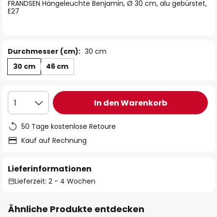
springen
FRANDSEN Hängeleuchte Benjamin, Ø 30 cm, alu gebürstet,
E27
Durchmesser (cm):
30 cm
30 cm
46 cm
In den Warenkorb
1
50 Tage kostenlose Retoure
Kauf auf Rechnung
Lieferinformationen
Lieferzeit: 2 - 4 Wochen
Ähnliche Produkte entdecken