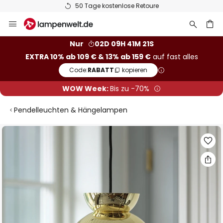
50 Tage kostenlose Retoure
Zum
Inhalt
springen
he
Nur
02D 09H 41M 21S
EXTRA 10% ab 109 € & 13% ab 159 €
auf fast alles
Code:
RABATT
kopieren
WOW Week:
Bis zu -70%
Pendelleuchten & Hängelampen
Zum
Ende
der
Bildgalerie
springen