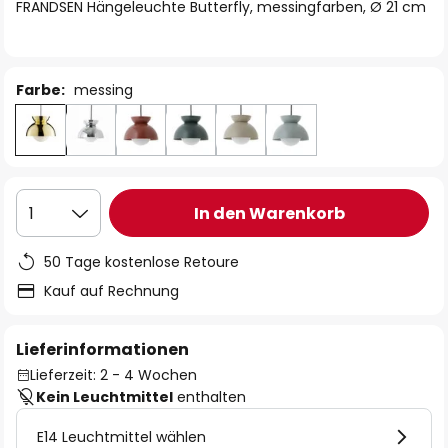
springen
FRANDSEN Hängeleuchte Butterfly, messingfarben, Ø 21 cm
Farbe:
messing
In den Warenkorb
1
50 Tage kostenlose Retoure
Kauf auf Rechnung
Lieferinformationen
Lieferzeit: 2 - 4 Wochen
Kein Leuchtmittel
enthalten
E14 Leuchtmittel wählen