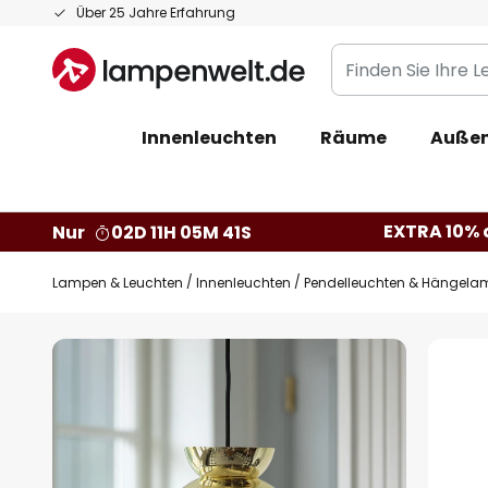
Zum
Über 25 Jahre Erfahrung
Inhalt
Finden
springen
Sie
Ihre
Innenleuchten
Räume
Außen
Leuchte...
EXTRA 10% a
Nur
02D 11H 05M 40S
Lampen & Leuchten
Innenleuchten
Pendelleuchten & Hängela
Zum
Ende
der
Bildgalerie
springen