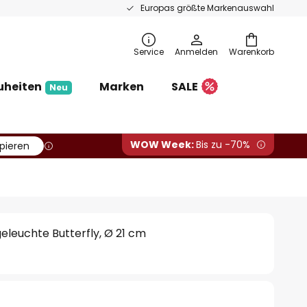
Europas größte Markenauswahl
Service
Anmelden
Warenkorb
uheiten
Marken
SALE
Neu
WOW Week:
Bis zu -70%
pieren
leuchte Butterfly, Ø 21 cm