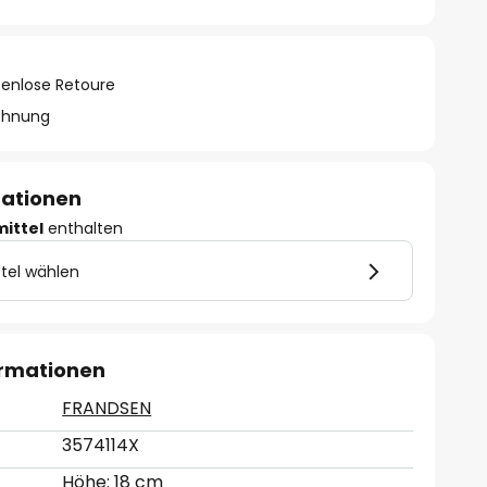
tenlose Retoure
chnung
mationen
mittel
enthalten
tel wählen
ormationen
FRANDSEN
3574114X
Höhe: 18 cm