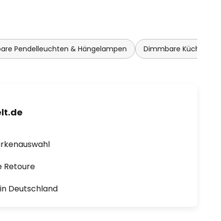
re Pendelleuchten & Hängelampen
Dimmbare Küchenla
lt.de
arkenauswahl
e Retoure
1 in Deutschland