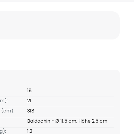
18
m):
21
 (cm):
318
Baldachin - Ø 11,5 cm, Höhe 2,5 cm
g):
1,2