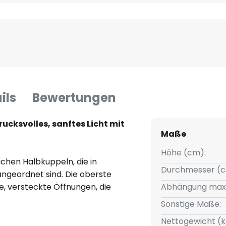
ils
Bewertungen
rucksvolles, sanftes Licht mit
Maße
Höhe (cm):
ichen Halbkuppeln, die in
Durchmesser (c
ngeordnet sind. Die oberste
te, versteckte Öffnungen, die
Abhängung max
eben. Nach unten hin strahlt die
Sonstige Maße:
e opalweiße Glaskuppel, die als
Nettogewicht (k
re Lichtstimmung erzeugt.