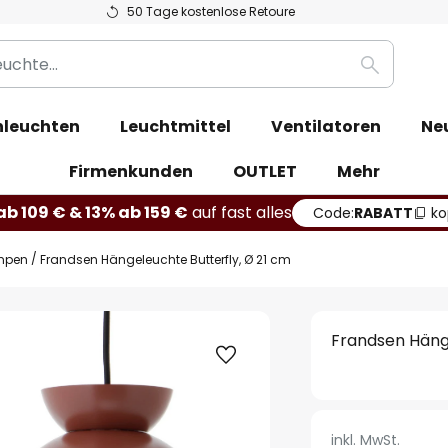
50 Tage kostenlose Retoure
Suche
leuchten
Leuchtmittel
Ventilatoren
Ne
Firmenkunden
OUTLET
Mehr
b 109 € & 13% ab 159 €
auf fast alles
Code:
RABATT
ko
mpen
Frandsen Hängeleuchte Butterfly, Ø 21 cm
Frandsen Hänge
inkl. MwSt.