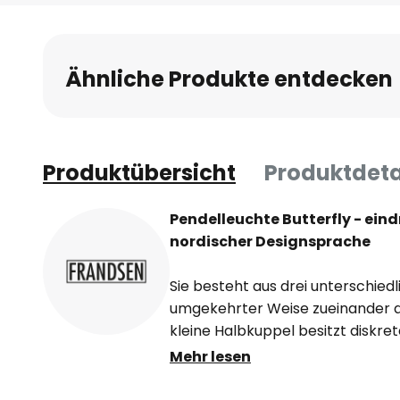
Anfang
der
Bildgalerie
Ähnliche Produkte entdecken
springen
Produktübersicht
Produktdeta
Pendelleuchte Butterfly - eind
nordischer Designsprache
Sie besteht aus drei unterschiedl
umgekehrter Weise zueinander a
kleine Halbkuppel besitzt diskre
das Licht indirekt nach oben abg
Mehr lesen
Pendelleuchte Butterfly durch di
Diffusor dient und eine besonde