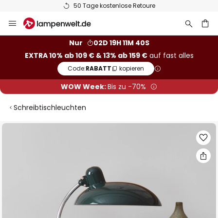
50 Tage kostenlose Retoure
Zum
Inhalt
springen
he
Nur
02D 19H 11M 39S
EXTRA 10% ab 109 € & 13% ab 159 €
auf fast alles
Code:
RABATT
kopieren
WOW Week:
Bis zu -70%
Schreibtischleuchten
Zum
Ende
der
Bildgalerie
springen