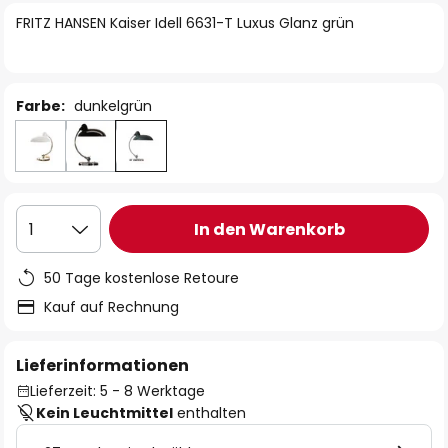
springen
FRITZ HANSEN Kaiser Idell 6631-T Luxus Glanz grün
Farbe:
dunkelgrün
In den Warenkorb
1
50 Tage kostenlose Retoure
Kauf auf Rechnung
Lieferinformationen
Lieferzeit: 5 - 8 Werktage
Kein Leuchtmittel
enthalten