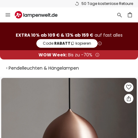
50 Tage kostenlose Retoure
Zum
Inhalt
springen
he
EXTRA 10% ab 109 € & 13% ab 159 €
auf fast alles
Code:
RABATT
kopieren
WOW Week:
Bis zu -70%
Pendelleuchten & Hängelampen
Zum
Ende
der
Bildgalerie
springen