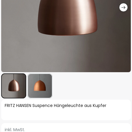
Zum
FRITZ HANSEN Suspence Hängeleuchte aus Kupfer
Anfang
der
Bildgalerie
inkl. MwSt.