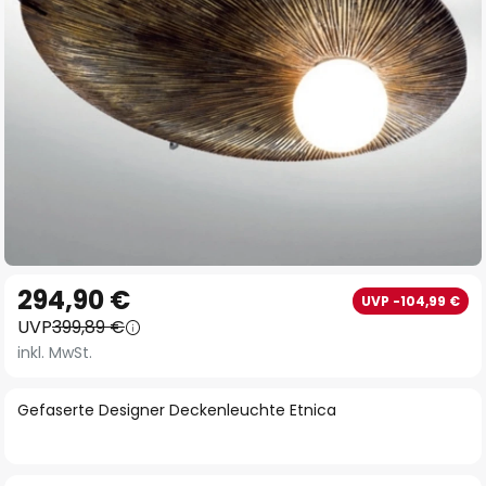
Zum
294,90 €
UVP -104,99 €
Anfang
UVP
399,89 €
der
inkl. MwSt.
Bildgalerie
springen
Gefaserte Designer Deckenleuchte Etnica