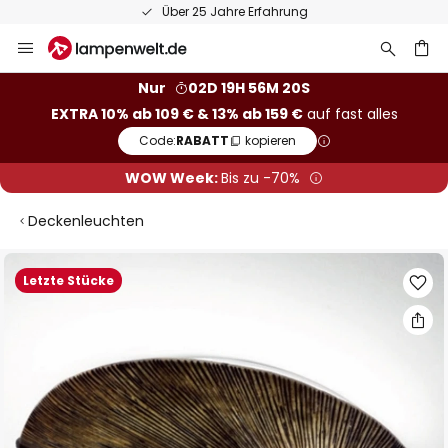
Über 25 Jahre Erfahrung
Zum
Inhalt
springen
he
Nur
02D 19H 56M 19S
EXTRA 10% ab 109 € & 13% ab 159 €
auf fast alles
Code:
RABATT
kopieren
WOW Week:
Bis zu -70%
Deckenleuchten
Zum
Letzte Stücke
Ende
der
Bildgalerie
springen