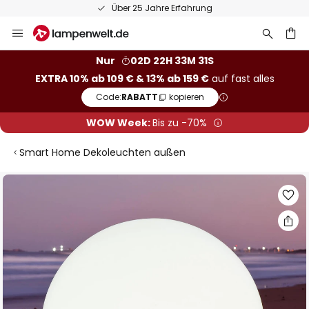
Über 25 Jahre Erfahrung
Zum
Inhalt
springen
he
Nur
02D 22H 33M 31S
EXTRA 10% ab 109 € & 13% ab 159 €
auf fast alles
Code:
RABATT
kopieren
WOW Week:
Bis zu -70%
Smart Home Dekoleuchten außen
Zum
Ende
der
Bildgalerie
springen