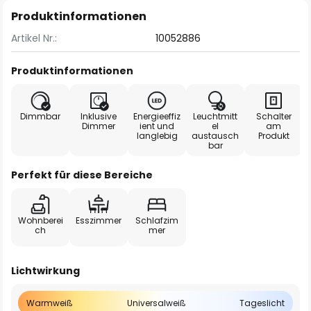
Produktinformationen
Artikel Nr.:
10052886
Produktinformationen
Dimmbar
Inklusive
Energieeffiz
Leuchtmitt
Schalter
Dimmer
ient und
el
am
langlebig
austausch
Produkt
bar
Perfekt für diese Bereiche
Wohnberei
Esszimmer
Schlafzim
ch
mer
Lichtwirkung
Warmweiß
Universalweiß
Tageslicht