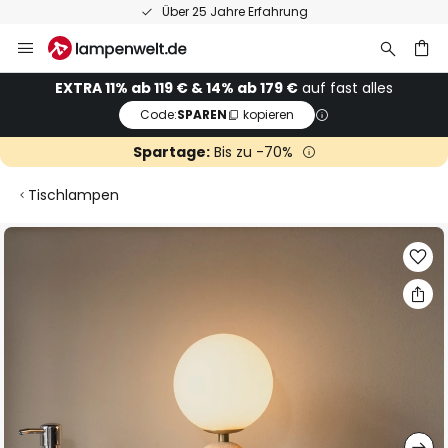
50 Tage kostenlose Retoure
Zum
Inhalt
springen
he
EXTRA 11% ab 119 € & 14% ab 179 €
auf fast alles
Code:
SPAREN
kopieren
Spartage:
Bis zu -70%
Tischlampen
Zum
Ende
der
Bildgalerie
springen