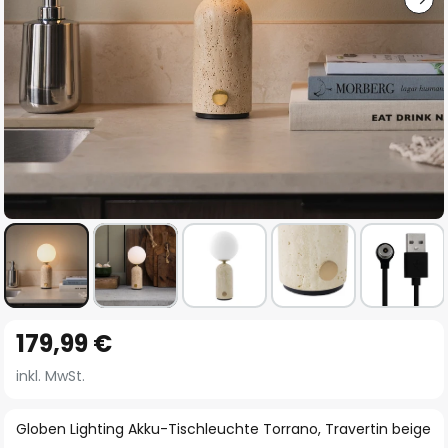
Zum
179,99 €
Anfang
der
inkl. MwSt.
Bildgalerie
springen
Globen Lighting Akku-Tischleuchte Torrano, Travertin beige