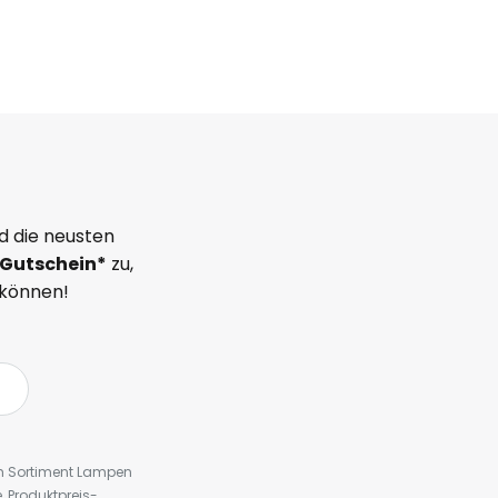
d die neusten
Gutschein*
zu,
 können!
em Sortiment Lampen
 Produktpreis-