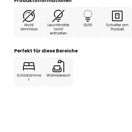
Produktinformationen
Ideal für den Einsatz im Schlafzimmer oder Wohnz
Hubble nicht nur funktionales Licht, sondern auch 
Nicht
Leuchtmittel
GU10
Schalter am
Kombination aus den kontrastierenden Farben un
dimmbar
nicht
Produkt
enthalten
verleiht jedem Raum eine besondere Note und unte
Wohnambiente.
Perfekt für diese Bereiche
Schlafzimme
Wohnbereich
r