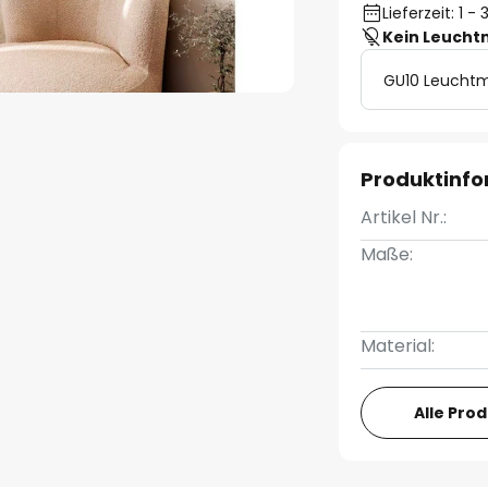
Lieferzeit: 1 
Kein Leucht
GU10 Leuchtm
Produktinf
Artikel Nr.:
Maße:
Material:
Alle Pro