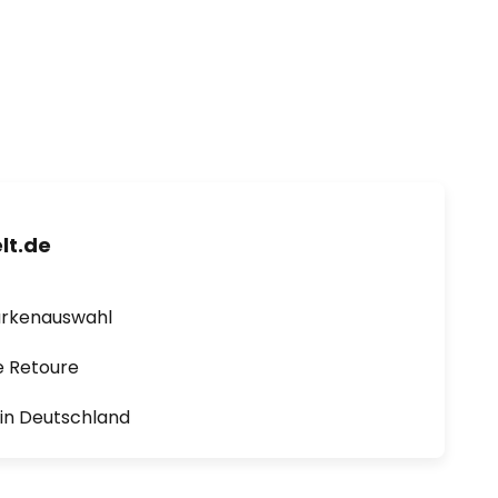
lt.de
arkenauswahl
e Retoure
1 in Deutschland