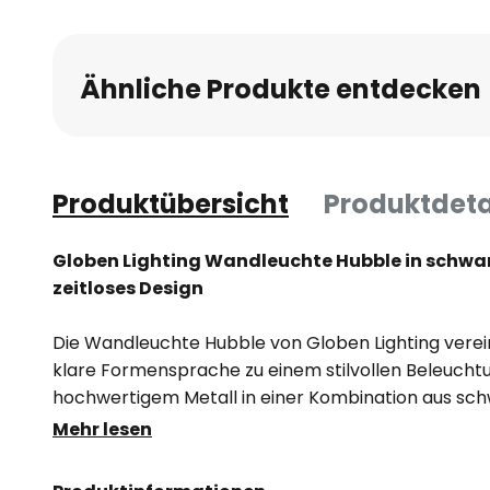
Ähnliche Produkte entdecken
Produktübersicht
Produktdeta
Globen Lighting Wandleuchte Hubble in schwarz
zeitloses Design
Die Wandleuchte Hubble von Globen Lighting verein
klare Formensprache zu einem stilvollen Beleucht
hochwertigem Metall in einer Kombination aus sc
messinggebürsteten Akzenten, setzt sie gezielte Hi
Mehr lesen
Design fügt sich nahtlos in moderne Wohnkonzepte
harmonische Atmosphäre.