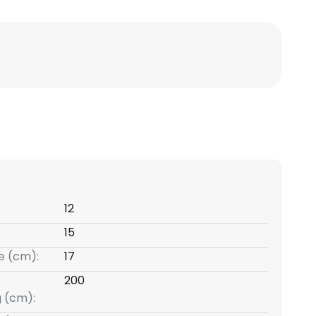
12
15
e (cm):
17
200
g (cm):