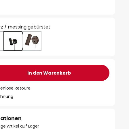
z / messing gebürstet
In den Warenkorb
tenlose Retoure
chnung
mationen
ge Artikel auf Lager