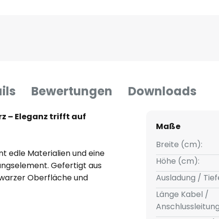
ils
Bewertungen
Downloads
 – Eleganz trifft auf
Maße
Breite (cm):
t edle Materialien und eine
Höhe (cm):
ungselement. Gefertigt aus
hwarzer Oberfläche und
Ausladung / Tief
ghlights in jedem Raum. Ihr
Länge Kabel /
 ein und schafft eine
Anschlussleitun