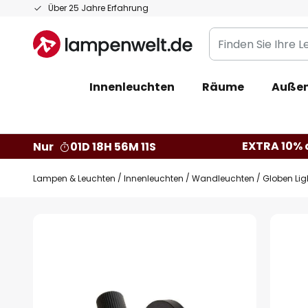
Zum
Über 25 Jahre Erfahrung
Inhalt
Finden
springen
Sie
Ihre
Innenleuchten
Räume
Außen
Leuchte...
EXTRA 10% a
Nur
01D 18H 56M 10S
Lampen & Leuchten
Innenleuchten
Wandleuchten
Globen Li
Zum
Ende
der
Bildgalerie
springen