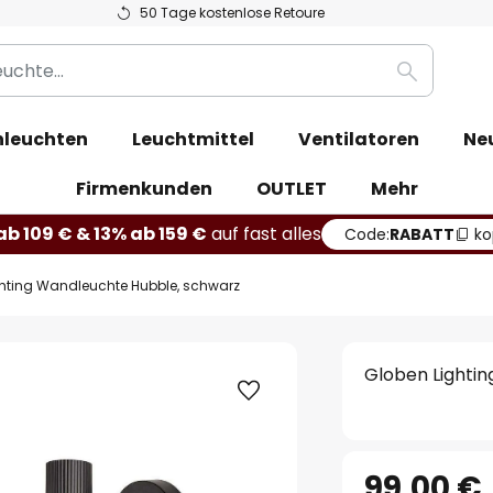
50 Tage kostenlose Retoure
Suche
leuchten
Leuchtmittel
Ventilatoren
Ne
Firmenkunden
OUTLET
Mehr
b 109 € & 13% ab 159 €
auf fast alles
Code:
RABATT
ko
ghting Wandleuchte Hubble, schwarz
Globen Lighti
99,00 €