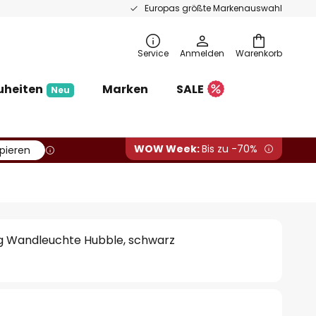
Europas größte Markenauswahl
Service
Anmelden
Warenkorb
uheiten
Marken
SALE
Neu
WOW Week:
Bis zu -70%
pieren
ng Wandleuchte Hubble, schwarz