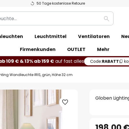
50 Tage kostenlose Retoure
Suche
leuchten
Leuchtmittel
Ventilatoren
Ne
Firmenkunden
OUTLET
Mehr
b 109 € & 13% ab 159 €
auf fast alles
Code:
RABATT
ko
hting Wandleuchte IRIS, grün, Höhe 32 cm
Globen Lightin
198,00 