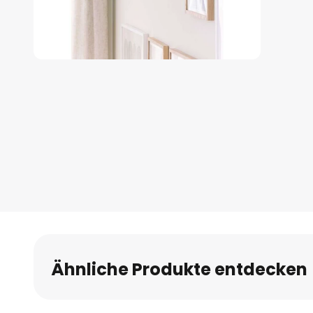
Zum
Anfang
der
Bildgalerie
springen
Ähnliche Produkte entdecken