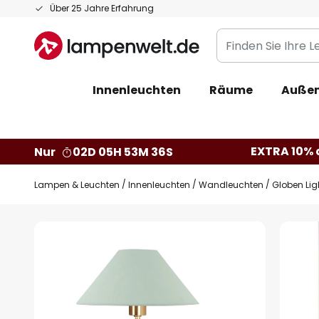
Zum
Über 25 Jahre Erfahrung
Inhalt
Finden
springen
Sie
Ihre
Innenleuchten
Räume
Außen
Leuchte...
EXTRA 10% a
Nur
02D 05H 53M 35S
Lampen & Leuchten
Innenleuchten
Wandleuchten
Globen Lig
Zum
Ende
der
Bildgalerie
springen