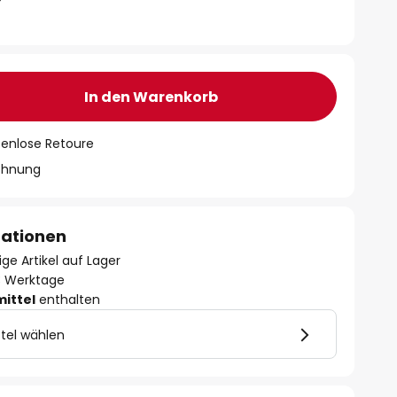
In den Warenkorb
tenlose Retoure
chnung
mationen
ge Artikel auf Lager
- 3 Werktage
mittel
enthalten
tel wählen