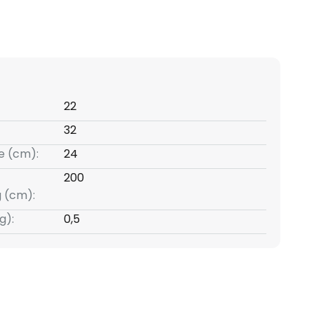
22
32
e (cm):
24
200
g (cm):
g):
0,5