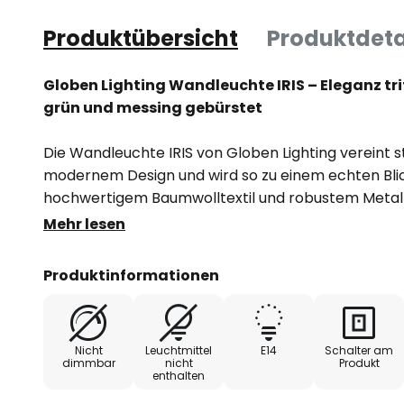
Produktübersicht
Produktdeta
Globen Lighting Wandleuchte IRIS – Eleganz trif
grün und messing gebürstet
Die Wandleuchte IRIS von Globen Lighting vereint s
modernem Design und wird so zu einem echten Blic
hochwertigem Baumwolltextil und robustem Metall
Materialkomposition, die sowohl optisch als auch h
Mehr lesen
Farbgebung in Verbindung mit messinggebürsteten
eine edle und zugleich warme Ausstrahlung.
Produktinformationen
Perfekt geeignet für Wohn-, Schlaf- oder Esszimme
eine angenehme Atmosphäre und setzt gezielte Li
Nicht
Leuchtmittel
E14
Schalter am
Design von Erika Norén macht die Leuchte nicht nur
dimmbar
nicht
Produkt
enthalten
Lichtquelle, sondern auch zu einem stilvollen Dek
Raum Charakter verleiht.