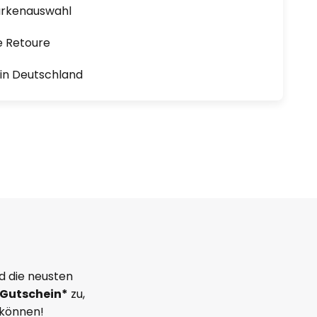
arkenauswahl
e Retoure
1 in Deutschland
d die neusten
Gutschein*
zu,
 können!