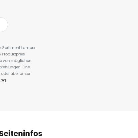
em Sortiment Lampen
 Produktpreis-
te von möglichen
fehlungen. Eine
 oder über unser
ung
.
Seiteninfos