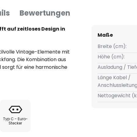
ils
Bewertungen
ft auf zeitloses Design in
Maße
Breite (cm):
tilvolle Vintage-Elemente mit
Höhe (cm):
kfang. Die Kombination aus
 sorgt für eine harmonische
Ausladung / Tief
aptisch überzeugt. Die grüne
Länge Kabel /
 Akzenten verleiht der Leuchte
Anschlussleitun
Nettogewicht (k
r, schafft die Wandleuchte IRIS
chtakzente. Das durchdachte
Typ C - Euro-
 zu einer funktionalen
Stecker
orationselement, das jedem