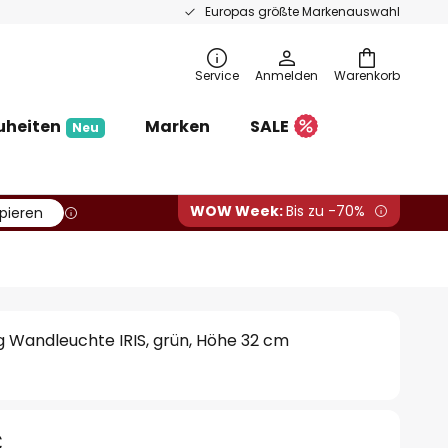
Europas größte Markenauswahl
Service
Anmelden
Warenkorb
uheiten
Marken
SALE
Neu
WOW Week:
Bis zu -70%
pieren
g Wandleuchte IRIS, grün, Höhe 32 cm
€