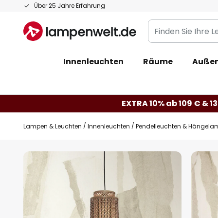
Zum
Über 25 Jahre Erfahrung
Inhalt
Finden
springen
Sie
Ihre
Innenleuchten
Räume
Außen
Leuchte...
EXTRA 10% ab 109 € & 13
Lampen & Leuchten
Innenleuchten
Pendelleuchten & Hängela
Zum
Ende
der
Bildgalerie
springen