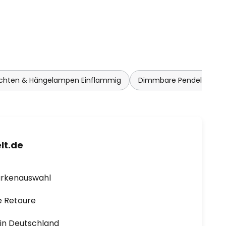
uchten & Hängelampen Einflammig
Dimmbare Pendelleuch
lt.de
arkenauswahl
e Retoure
1 in Deutschland