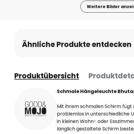
Weitere Bilder anze
Zum
Anfang
der
Bildgalerie
Ähnliche Produkte entdecken
springen
Produktübersicht
Produktdeta
Schmale Hängeleuchte Bhuta
Mit ihrem schmalen Schirm fügt 
problemlos in unterschiedliche
in kleinen Wohn- oder Esszimme
länglich gestaltete Schirm beste