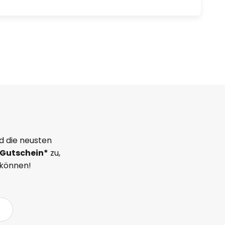
d die neusten
Gutschein*
zu,
 können!