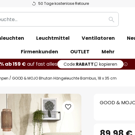
50 Tage kostenlose Retoure
Suche
leuchten
Leuchtmittel
Ventilatoren
Ne
Firmenkunden
OUTLET
Mehr
% ab 159 €
auf fast alles
Code:
RABATT
kopieren
mpen
GOOD & MOJO Bhutan Hängeleuchte Bambus, 18 x 35 cm
GOOD & MOJO 
89,98 €