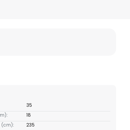
35
m):
18
 (cm):
235