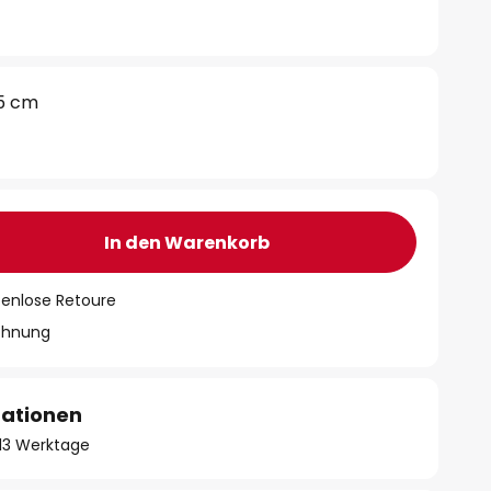
5 cm
In den Warenkorb
tenlose Retoure
chnung
mationen
- 13 Werktage