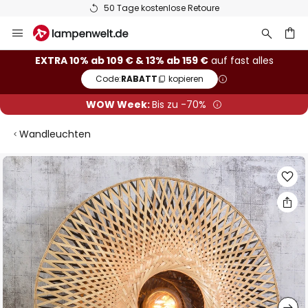
50 Tage kostenlose Retoure
Zum
Inhalt
springen
he
EXTRA 10% ab 109 € & 13% ab 159 €
auf fast alles
Code:
RABATT
kopieren
WOW Week:
Bis zu -70%
Wandleuchten
Zum
Ende
der
Bildgalerie
springen