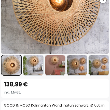
Zum
138,99 €
Anfang
der
inkl. MwSt.
Bildgalerie
springen
GOOD & MOJO Kalimantan Wand, natur/schwarz, Ø 60cm