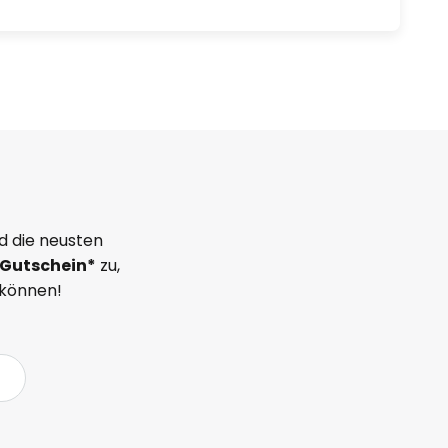
d die neusten
Gutschein*
zu,
 können!