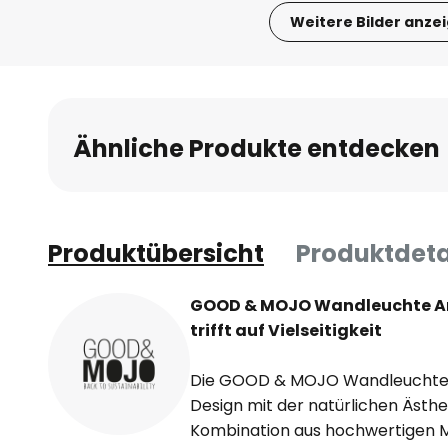
Weitere Bilder anze
Zum
Anfang
der
Bildgalerie
Ähnliche Produkte entdecken
springen
Produktübersicht
Produktdeta
GOOD & MOJO Wandleuchte Ari
trifft auf Vielseitigkeit
Die GOOD & MOJO Wandleuchte Ar
Design mit der natürlichen Ästhe
Kombination aus hochwertigen M