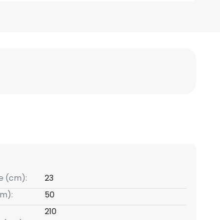
e (cm):
23
m):
50
210