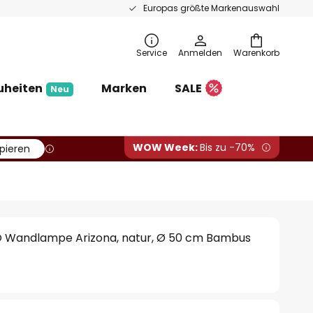
Europas größte Markenauswahl
Service
Anmelden
Warenkorb
uheiten
Marken
SALE
Neu
WOW Week:
Bis zu -70%
pieren
Wandlampe Arizona, natur, Ø 50 cm Bambus