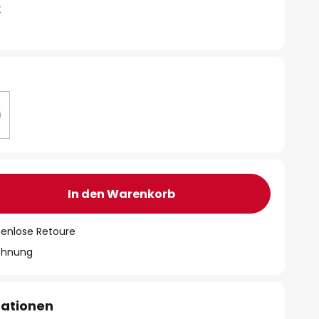
€
In den Warenkorb
tenlose Retoure
chnung
mationen