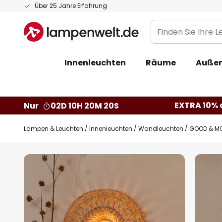
Zum
Über 25 Jahre Erfahrung
Inhalt
Finden
springen
Sie
Ihre
Innenleuchten
Räume
Außen
Leuchte...
EXTRA 10% a
Nur
02D 10H 20M 19S
Lampen & Leuchten
Innenleuchten
Wandleuchten
GOOD & MO
Zum
Ende
der
Bildgalerie
springen