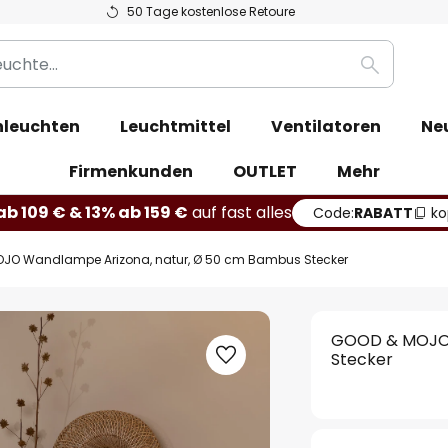
50 Tage kostenlose Retoure
Suche
leuchten
Leuchtmittel
Ventilatoren
Ne
Firmenkunden
OUTLET
Mehr
b 109 € & 13% ab 159 €
auf fast alles
Code:
RABATT
ko
JO Wandlampe Arizona, natur, Ø 50 cm Bambus Stecker
GOOD & MOJO 
Stecker