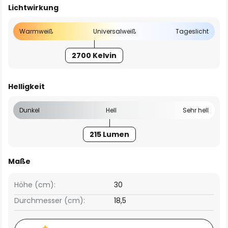
Lichtwirkung
Warmweiß
Universalweiß
Tageslicht
2700 Kelvin
Helligkeit
Dunkel
Hell
Sehr hell
215 Lumen
Maße
Höhe (cm):
30
Durchmesser (cm):
18,5