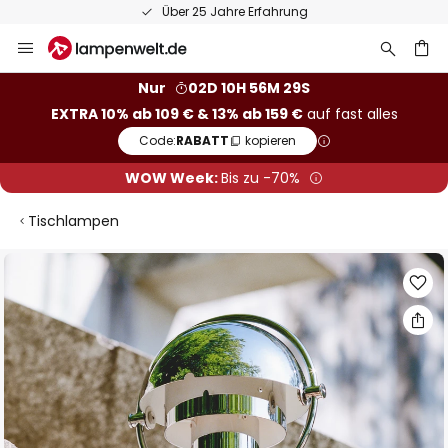
Über 25 Jahre Erfahrung
Zum
Inhalt
springen
he
Nur
02D 10H 56M 28S
EXTRA 10% ab 109 € & 13% ab 159 €
auf fast alles
Code:
RABATT
kopieren
WOW Week:
Bis zu -70%
Tischlampen
Zum
Ende
der
Bildgalerie
springen