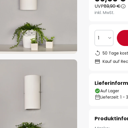
UVP
89,90 €
inkl. MwSt.
1
50 Tage kos
Kauf auf Re
Lieferinfor
Auf Lager
Lieferzeit: 1 
Produktinf