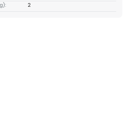
g):
2