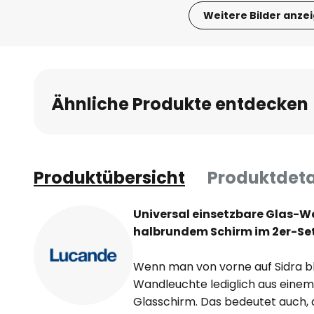
Weitere Bilder anze
Zum
Anfang
der
Bildgalerie
Ähnliche Produkte entdecken
springen
Produktübersicht
Produktdeta
Universal einsetzbare Glas-W
halbrundem Schirm im 2er-Se
Wenn man von vorne auf Sidra bl
Wandleuchte lediglich aus einem
Glasschirm. Das bedeutet auch,