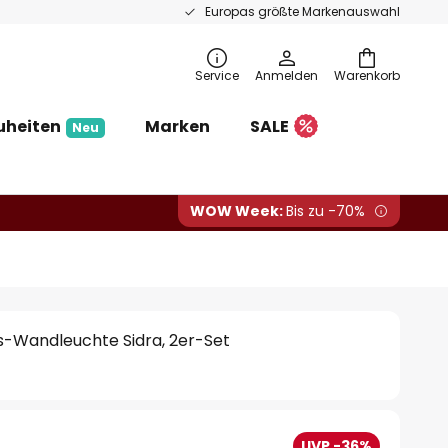
Europas größte Markenauswahl
Service
Anmelden
Warenkorb
uheiten
Marken
SALE
Neu
WOW Week:
Bis zu -70%
s-Wandleuchte Sidra, 2er-Set
UVP -36%