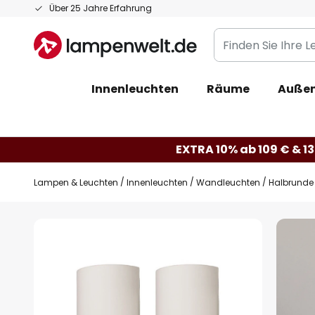
Zum
Über 25 Jahre Erfahrung
Inhalt
Finden
springen
Sie
Ihre
Innenleuchten
Räume
Außen
Leuchte...
EXTRA 10% ab 109 € & 13
Lampen & Leuchten
Innenleuchten
Wandleuchten
Halbrunde
Zum
Ende
der
Bildgalerie
springen