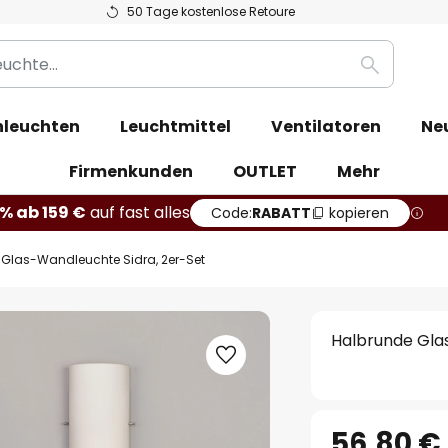
50 Tage kostenlose Retoure
Suche
leuchten
Leuchtmittel
Ventilatoren
Ne
Firmenkunden
OUTLET
Mehr
% ab 159 €
auf fast alles
Code:
RABATT
kopieren
 Glas-Wandleuchte Sidra, 2er-Set
Halbrunde Gla
56,80 €