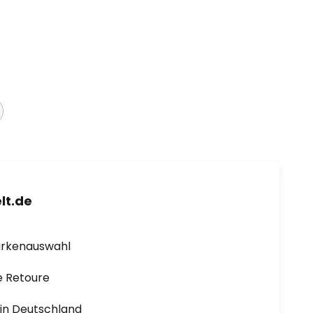
lt.de
arkenauswahl
e Retoure
1 in Deutschland