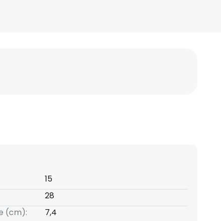
15
28
e (cm):
7,4