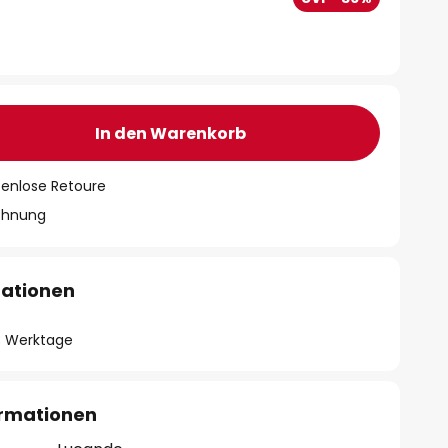
In den Warenkorb
tenlose Retoure
chnung
mationen
- 3 Werktage
ormationen