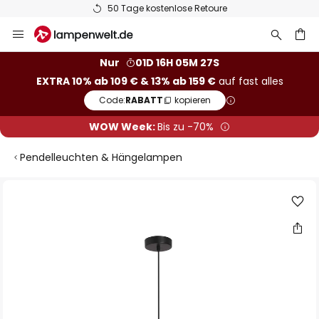
50 Tage kostenlose Retoure
Zum
Inhalt
springen
he
Nur
01D 16H 05M 27S
EXTRA 10% ab 109 € & 13% ab 159 €
auf fast alles
Code:
RABATT
kopieren
WOW Week:
Bis zu -70%
Pendelleuchten & Hängelampen
Zum
Ende
der
Bildgalerie
springen