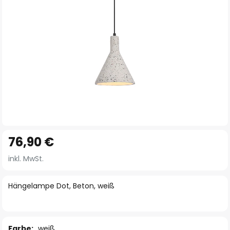
Zum
76,90 €
Anfang
der
inkl. MwSt.
Bildgalerie
springen
Hängelampe Dot, Beton, weiß
Farbe:
weiß