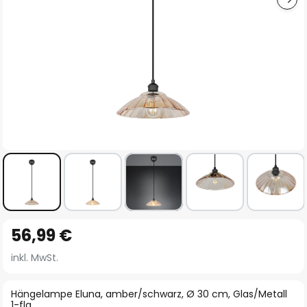
Zum
56,99 €
Anfang
der
inkl. MwSt.
Bildgalerie
springen
Hängelampe Eluna, amber/schwarz, Ø 30 cm, Glas/Metall
1-flg.