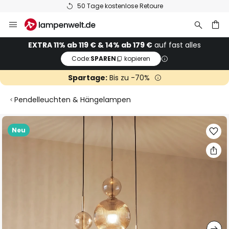
50 Tage kostenlose Retoure
Zum
Inhalt
springen
he
EXTRA 11% ab 119 € & 14% ab 179 €
auf fast alles
Code:
SPAREN
kopieren
Spartage:
Bis zu -70%
Pendelleuchten & Hängelampen
Zum
Neu
Ende
der
Bildgalerie
springen