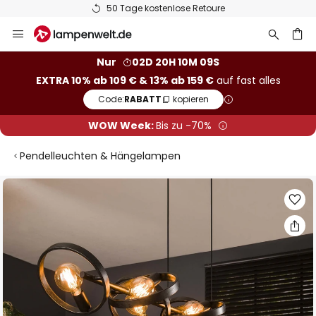
50 Tage kostenlose Retoure
Zum
Inhalt
springen
he
Nur
02D 20H 10M 08S
EXTRA 10% ab 109 € & 13% ab 159 €
auf fast alles
Code:
RABATT
kopieren
WOW Week:
Bis zu -70%
Pendelleuchten & Hängelampen
Zum
Ende
der
Bildgalerie
springen