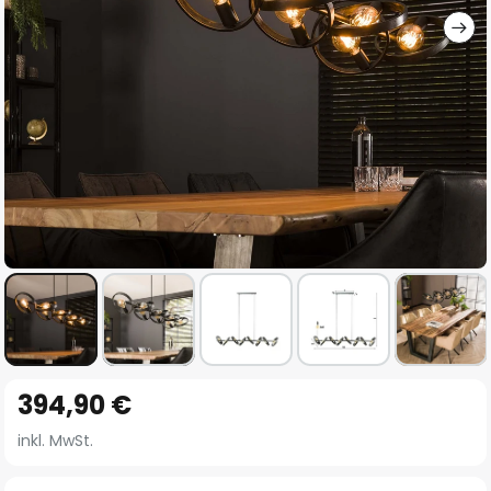
Zum
394,90 €
Anfang
der
inkl. MwSt.
Bildgalerie