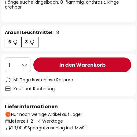
springen
Hängeleuche Ringelbach, 8-flammig, anthrazit, Ringe
drehbar
Anzahl Leuchtmittel:
8
6
8
In den Warenkorb
1
50 Tage kostenlose Retoure
Kauf auf Rechnung
Lieferinformationen
Nur noch wenige Artikel auf Lager
Lieferzeit: 2 - 4 Werktage
29,90 €
Sperrgutzuschlag inkl. MwSt.