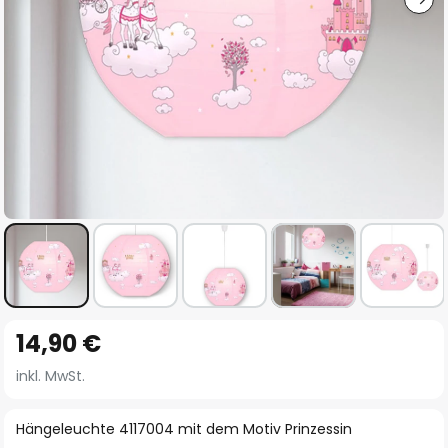
Zum
14,90 €
Anfang
der
inkl. MwSt.
Bildgalerie
springen
Hängeleuchte 4117004 mit dem Motiv Prinzessin