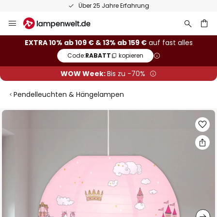
Über 25 Jahre Erfahrung
Zum
Inhalt
springen
he
EXTRA 10% ab 109 € & 13% ab 159 €
auf fast alles
Code:
RABATT
kopieren
WOW Week:
Bis zu -70%
Pendelleuchten & Hängelampen
Zum
Ende
der
Bildgalerie
springen