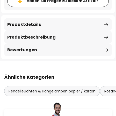
Haben Sie Fragen zu diesem Artikel?
Produktdetails
Produktbeschreibung
Bewertungen
Ähnliche Kategorien
Pendelleuchten & Hängelampen papier / karton
Rosan