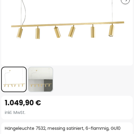
Zum
1.049,90 €
Anfang
der
inkl. MwSt.
Bildgalerie
springen
Hängeleuchte 7532, messing satiniert, 6-flammig, GU10