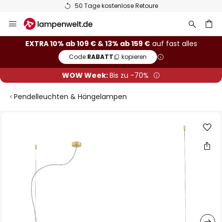
50 Tage kostenlose Retoure
Zum
Inhalt
springen
he
EXTRA 10% ab 109 € & 13% ab 159 €
auf fast alles
Code:
RABATT
kopieren
WOW Week:
Bis zu -70%
Pendelleuchten & Hängelampen
Zum
Ende
der
Bildgalerie
springen