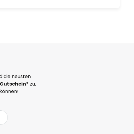
d die neusten
Gutschein*
zu,
 können!