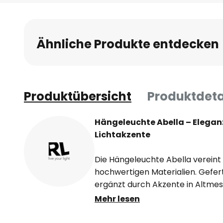
Anfang
der
Bildgalerie
Ähnliche Produkte entdecken
springen
Produktübersicht
Produktdeta
Hängeleuchte Abella – Eleganz 
Lichtakzente
Die Hängeleuchte Abella vereint 
hochwertigen Materialien. Gefer
ergänzt durch Akzente in Altmessi
Blickfang in jedem Raum. Ihr har
Mehr lesen
nahtlos in verschiedene Wohnb
Esszimmer oder Küche ein und s