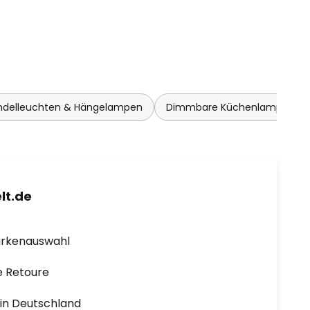
delleuchten & Hängelampen
Dimmbare Küchenlampen
lt.de
arkenauswahl
e Retoure
1 in Deutschland