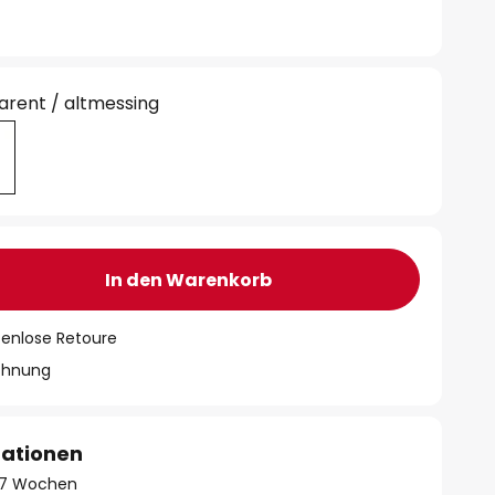
arent / altmessing
In den Warenkorb
tenlose Retoure
chnung
mationen
 - 7 Wochen