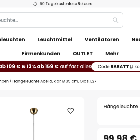
50 Tage kostenlose Retoure
Suche
leuchten
Leuchtmittel
Ventilatoren
Ne
Firmenkunden
OUTLET
Mehr
b 109 € & 13% ab 159 €
auf fast alles
Code:
RABATT
ko
mpen
Hängeleuchte Abella, klar, Ø 35 cm, Glas, E27
Hängeleuchte A
99,98 €