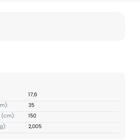
17,6
m):
35
 (cm):
150
g):
2,005