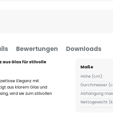
ils
Bewertungen
Downloads
aus Glas für stilvolle
Maße
Höhe (cm):
zeitlose Eleganz mit
Durchmesser (c
tigt aus klarem Glas und
ng, wird sie zum stilvollen
Abhängung max
monisches Design fügt sich
Nettogewicht (k
ereiche wie Wohnzimmer,
orgt für eine angenehme