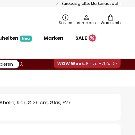
Europas größte Markenauswahl
Service
Anmelden
Warenkorb
uheiten
Marken
SALE
Neu
WOW Week:
Bis zu -70%
pieren
bella, klar, Ø 35 cm, Glas, E27