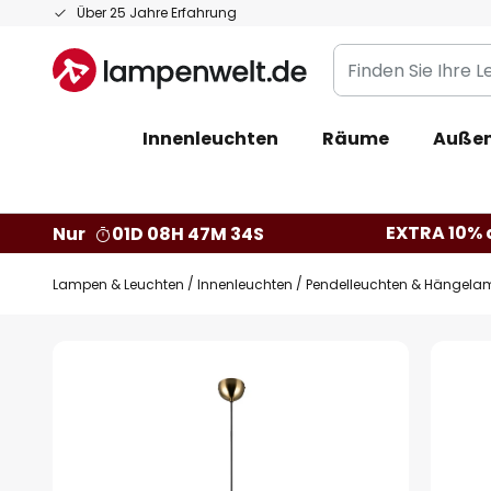
Zum
Über 25 Jahre Erfahrung
Inhalt
Finden
springen
Sie
Ihre
Innenleuchten
Räume
Außen
Leuchte...
EXTRA 10% a
Nur
01D 08H 47M 33S
Lampen & Leuchten
Innenleuchten
Pendelleuchten & Hängela
Zum
Ende
der
Bildgalerie
springen