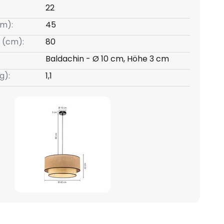
22
m):
45
 (cm):
80
Baldachin - Ø 10 cm, Höhe 3 cm
g):
1,1