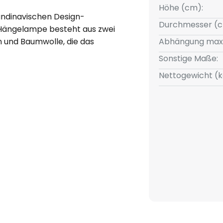
Höhe (cm):
andinavischen Design-
Durchmesser (c
 Hängelampe besteht aus zwei
n und Baumwolle, die das
Abhängung max
tan typische Lochmuster
Sonstige Maße:
ichtspiel, welches sich
Nettogewicht (k
ist größtenteils in Beige
ie einen stimmigen Farbkontrast