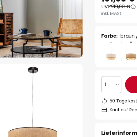
UVP
219,90 €
inkl. MwSt.
Farbe:
braun 
1
50 Tage kos
Kauf auf Re
Lieferinfor