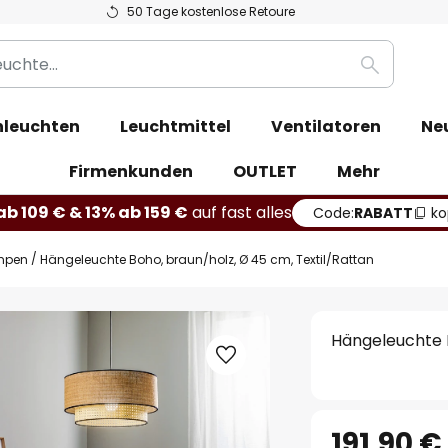
50 Tage kostenlose Retoure
Suche
leuchten
Leuchtmittel
Ventilatoren
Ne
Firmenkunden
OUTLET
Mehr
b 109 € & 13% ab 159 €
auf fast alles
Code:
RABATT
ko
mpen
Hängeleuchte Boho, braun/holz, Ø 45 cm, Textil/Rattan
Hängeleuchte B
191,90 €