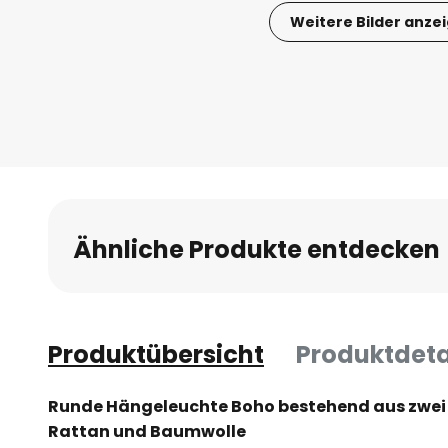
Weitere Bilder anze
Zum
Anfang
der
Bildgalerie
springen
Ähnliche Produkte entdecken
Produktübersicht
Produktdeta
Runde Hängeleuchte Boho bestehend aus zwei
Rattan und Baumwolle