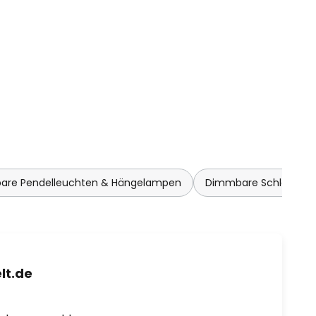
re Pendelleuchten & Hängelampen
Dimmbare Schlafzim
lt.de