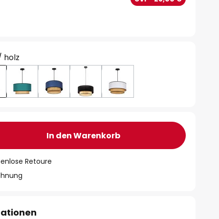
/ holz
In den Warenkorb
tenlose Retoure
chnung
mationen