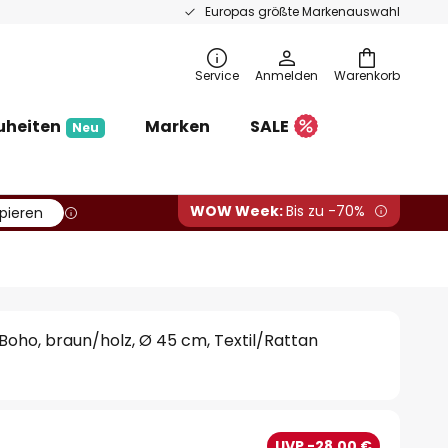
Europas größte Markenauswahl
Service
Anmelden
Warenkorb
uheiten
Marken
SALE
Neu
WOW Week:
Bis zu -70%
pieren
oho, braun/holz, Ø 45 cm, Textil/Rattan
UVP -28,00 €