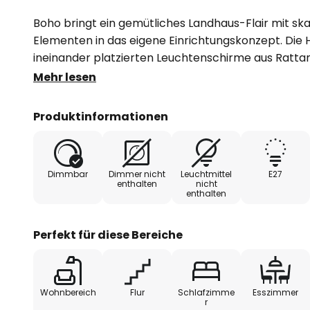
Boho bringt ein gemütliches Landhaus-Flair mit sk
Elementen in das eigene Einrichtungskonzept. Die
ineinander platzierten Leuchtenschirme aus Ratta
einzusetzende Leuchtmittel umgeben. Das für Rat
Mehr lesen
generiert mit dem erzeugten Licht ein spannendes L
angenehm im Raum verteilt. Die Hängeleuchte Boho 
Produktinformationen
gehalten und besitzt dezente, schwarze Details, d
entstehen lassen.
Dimmbar
Dimmer nicht
Leuchtmittel
E27
enthalten
nicht
enthalten
Perfekt für diese Bereiche
Wohnbereich
Flur
Schlafzimme
Esszimmer
r