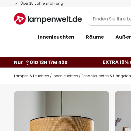
Zum
Über 25 Jahre Erfahrung
Inhalt
Finden
springen
Sie
Ihre
Innenleuchten
Räume
Außen
Leuchte...
EXTRA 10% a
Nur
01D 13H 17M 41S
Lampen & Leuchten
Innenleuchten
Pendelleuchten & Hängela
Zum
Ende
der
Bildgalerie
springen