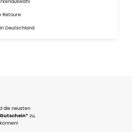
arkenauswahl
e Retoure
1 in Deutschland
d die neusten
Gutschein*
zu,
 können!