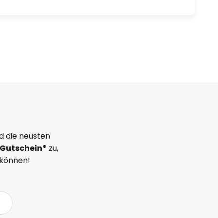
d die neusten
Gutschein*
zu,
 können!