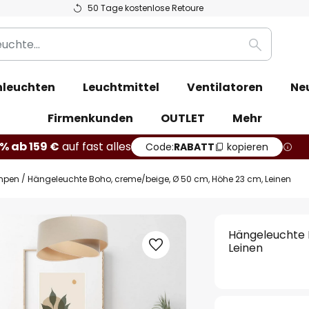
50 Tage kostenlose Retoure
Suche
leuchten
Leuchtmittel
Ventilatoren
Ne
Firmenkunden
OUTLET
Mehr
% ab 159 €
auf fast alles
Code:
RABATT
kopieren
mpen
Hängeleuchte Boho, creme/beige, Ø 50 cm, Höhe 23 cm, Leinen
Hängeleuchte 
Leinen