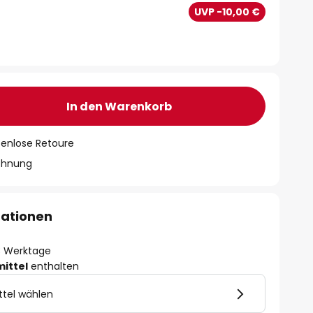
€
UVP -10,00 €
In den Warenkorb
tenlose Retoure
chnung
mationen
- 3 Werktage
mittel
enthalten
ttel wählen