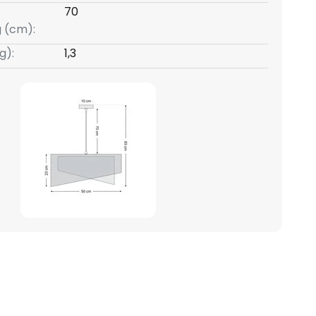
70
g (cm):
g):
1,3