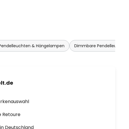
 Pendelleuchten & Hängelampen
Dimmbare Pendelleuchte
lt.de
arkenauswahl
e Retoure
1 in Deutschland