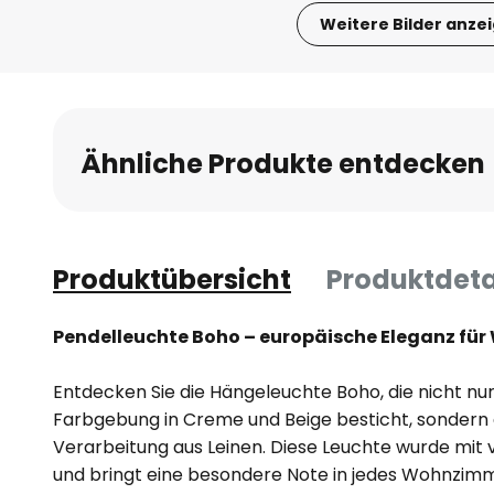
Weitere Bilder anze
Zum
Anfang
der
Bildgalerie
Ähnliche Produkte entdecken
springen
Produktübersicht
Produktdeta
Pendelleuchte Boho – europäische Eleganz f
Entdecken Sie die Hängeleuchte Boho, die nicht nur
Farbgebung in Creme und Beige besticht, sondern
Verarbeitung aus Leinen. Diese Leuchte wurde mit vi
und bringt eine besondere Note in jedes Wohnzim