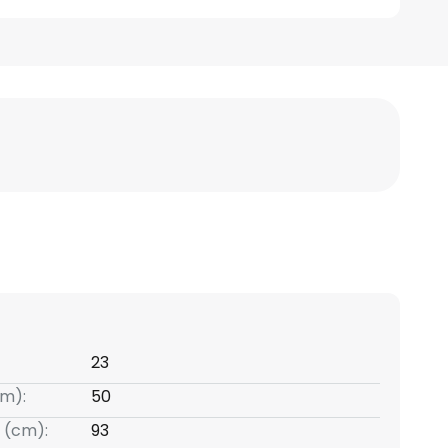
23
m):
50
 (cm):
93