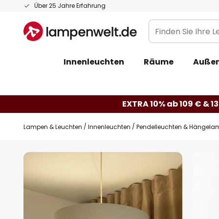
Zum
Über 25 Jahre Erfahrung
Inhalt
Finden
springen
Sie
Ihre
Innenleuchten
Räume
Außen
Leuchte...
EXTRA 10% ab 109 € & 13
Lampen & Leuchten
Innenleuchten
Pendelleuchten & Hängela
Zum
Ende
der
Bildgalerie
springen