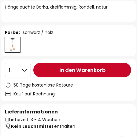
springen
Hängeleuchte Borka, dreiflammig, Rondell, natur
Farbe:
schwarz / holz
In den Warenkorb
1
50 Tage kostenlose Retoure
Kauf auf Rechnung
Lieferinformationen
Lieferzeit: 3 - 4 Wochen
Kein Leuchtmittel
enthalten