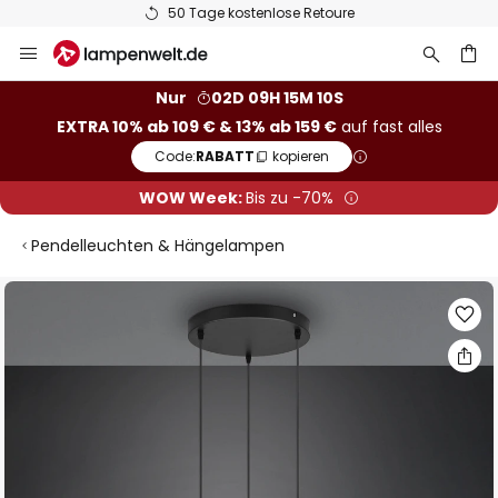
50 Tage kostenlose Retoure
Zum
Inhalt
springen
he
Nur
02D 09H 15M 10S
EXTRA 10% ab 109 € & 13% ab 159 €
auf fast alles
Code:
RABATT
kopieren
WOW Week:
Bis zu -70%
Pendelleuchten & Hängelampen
Zum
Ende
der
Bildgalerie
springen