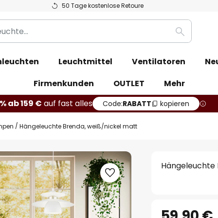
50 Tage kostenlose Retoure
Suche
leuchten
Leuchtmittel
Ventilatoren
Ne
Firmenkunden
OUTLET
Mehr
% ab 159 €
auf fast alles
Code:
RABATT
kopieren
mpen
Hängeleuchte Brenda, weiß/nickel matt
Hängeleuchte 
59,90 €