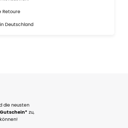
e Retoure
1 in Deutschland
d die neusten
Gutschein*
zu,
 können!