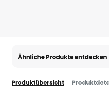
Anfang
der
Bildgalerie
springen
Ähnliche Produkte entdecken
Produktübersicht
Produktdeta