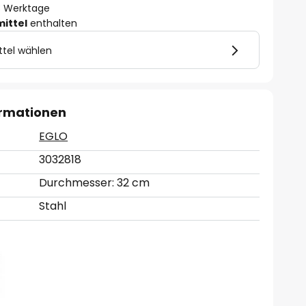
- 3 Werktage
mittel
enthalten
ttel wählen
ormationen
EGLO
3032818
Durchmesser: 32 cm
Stahl