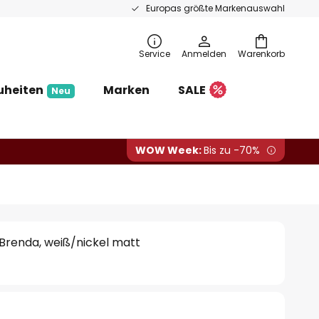
Europas größte Markenauswahl
Service
Anmelden
Warenkorb
uheiten
Marken
SALE
Neu
WOW Week:
Bis zu -70%
Brenda, weiß/nickel matt