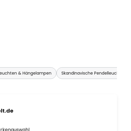
leuchten & Hängelampen
Skandinavische Pendelleuchten 
lt.de
arkenauswahl