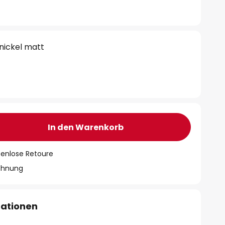
 nickel matt
In den Warenkorb
tenlose Retoure
chnung
mationen