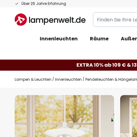
Zum
Über 25 Jahre Erfahrung
Inhalt
Finden
springen
Sie
Ihre
Innenleuchten
Räume
Außen
Leuchte...
EXTRA 10% ab 109 € & 13
Lampen & Leuchten
Innenleuchten
Pendelleuchten & Hängela
Zum
Ende
der
Bildgalerie
springen