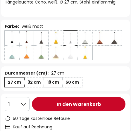
springen
Hängeleuchte Cono, weiß, Ø 27 cm, Stahl, einflammig
Farbe:
weiß matt
Durchmesser (cm):
27 cm
27 cm
32 cm
19 cm
50 cm
In den Warenkorb
1
50 Tage kostenlose Retoure
Kauf auf Rechnung