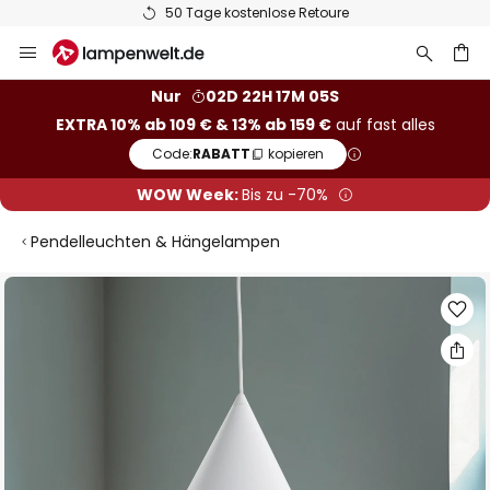
50 Tage kostenlose Retoure
Zum
Inhalt
springen
he
Nur
02D 22H 17M 05S
EXTRA 10% ab 109 € & 13% ab 159 €
auf fast alles
Code:
RABATT
kopieren
WOW Week:
Bis zu -70%
Pendelleuchten & Hängelampen
Zum
Ende
der
Bildgalerie
springen