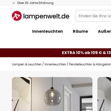
Zum
Über 25 Jahre Erfahrung
Inhalt
Finden
springen
Sie
Ihre
Innenleuchten
Räume
Außen
Leuchte...
EXTRA 10% ab 109 € & 13
Lampen & Leuchten
Innenleuchten
Pendelleuchten & Hängela
Zum
Ende
der
Bildgalerie
springen