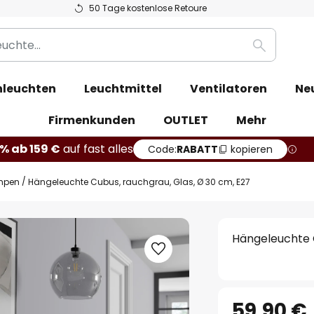
50 Tage kostenlose Retoure
Suche
leuchten
Leuchtmittel
Ventilatoren
Ne
Firmenkunden
OUTLET
Mehr
% ab 159 €
auf fast alles
Code:
RABATT
kopieren
mpen
Hängeleuchte Cubus, rauchgrau, Glas, Ø 30 cm, E27
Hängeleuchte C
59,90 €