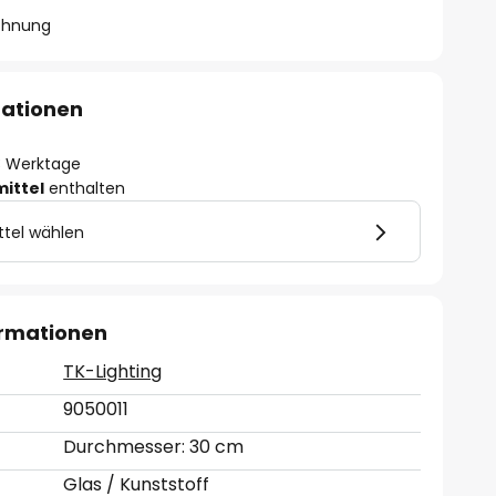
chnung
mationen
- 3 Werktage
mittel
enthalten
ttel wählen
ormationen
TK-Lighting
9050011
Durchmesser: 30 cm
Glas / Kunststoff