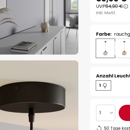
UVP
84,90 €
inkl. MwSt.
Farbe:
rauchg
Anzahl Leucht
1
1
50 Tage kos