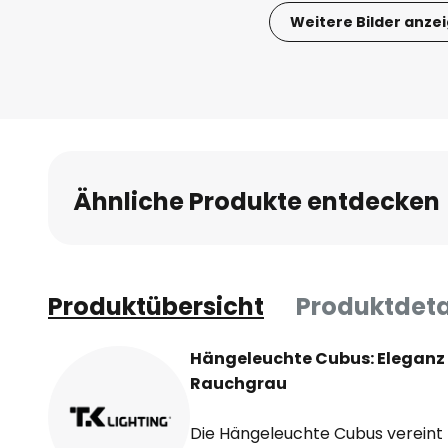
Weitere Bilder anze
Zum
Anfang
der
Bildgalerie
springen
Ähnliche Produkte entdecken
Produktübersicht
Produktdeta
Hängeleuchte Cubus: Eleganz u
Rauchgrau
Die Hängeleuchte Cubus vereint