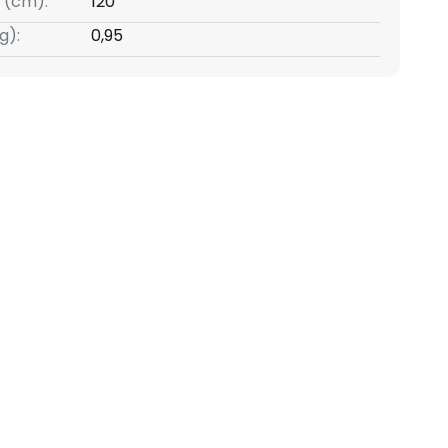
 (cm):
120
g):
0,95