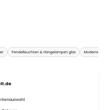
er
Pendelleuchten & Hängelampen glas
Moderne Pend
lt.de
arkenauswahl