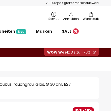
Europas größte Markenauswahl
Service
Anmelden
Warenkorb
uheiten
Marken
SALE
Neu
WOW Week:
Bis zu -70%
ubus, rauchgrau, Glas, Ø 30 cm, E27
UVP -29%