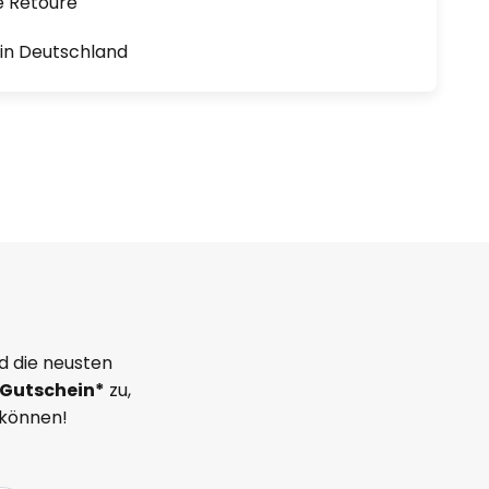
e Retoure
1 in Deutschland
d die neusten
Gutschein*
zu,
 können!