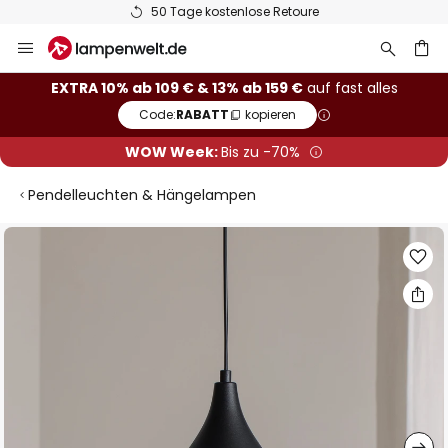
50 Tage kostenlose Retoure
Zum
Inhalt
springen
he
EXTRA 10% ab 109 € & 13% ab 159 €
auf fast alles
Code:
RABATT
kopieren
WOW Week:
Bis zu -70%
Pendelleuchten & Hängelampen
Zum
Ende
der
Bildgalerie
springen