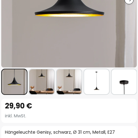
Zum
29,90 €
Anfang
der
inkl. MwSt.
Bildgalerie
springen
Hängeleuchte Genisy, schwarz, Ø 31 cm, Metall, E27