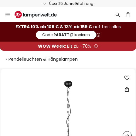
Über 25 Jahre Erfahrung
Zum
Inhalt
springen
he
EXTRA 10% ab 109 € & 13% ab 159 €
auf fast alles
Code:
RABATT
kopieren
WOW Week:
Bis zu -70%
Pendelleuchten & Hängelampen
Zum
Ende
der
Bildgalerie
springen