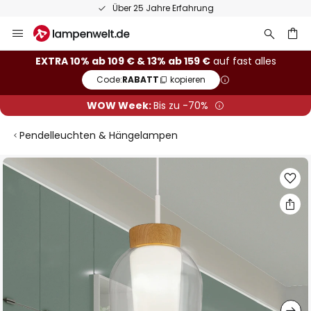
Über 25 Jahre Erfahrung
Zum
Inhalt
springen
he
EXTRA 10% ab 109 € & 13% ab 159 €
auf fast alles
Code:
RABATT
kopieren
WOW Week:
Bis zu -70%
Pendelleuchten & Hängelampen
Zum
Ende
der
Bildgalerie
springen