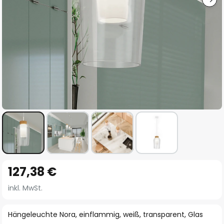
Zum
127,38 €
Anfang
der
inkl. MwSt.
Bildgalerie
springen
Hängeleuchte Nora, einflammig, weiß, transparent, Glas