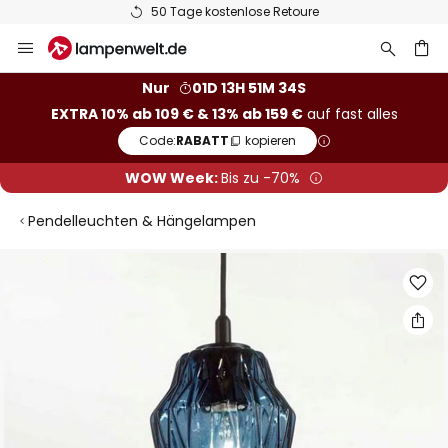
50 Tage kostenlose Retoure
Zum
Inhalt
springen
he
Nur
01D 13H 51M 33S
EXTRA 10% ab 109 € & 13% ab 159 €
auf fast alles
Code:
RABATT
kopieren
WOW Week:
Bis zu -70%
Pendelleuchten & Hängelampen
Zum
Ende
der
Bildgalerie
springen