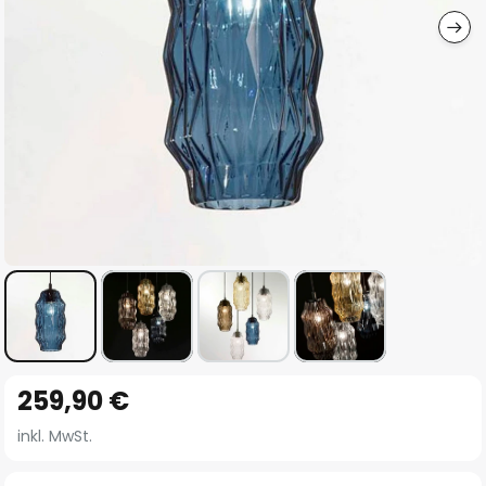
Zum
259,90 €
Anfang
der
inkl. MwSt.
Bildgalerie