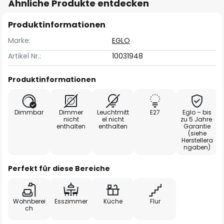
Ähnliche Produkte entdecken
Produktinformationen
Marke:
EGLO
Artikel Nr.:
10031948
Produktinformationen
Dimmbar
Dimmer
Leuchtmitt
E27
Eglo – bis
nicht
el nicht
zu 5 Jahre
enthalten
enthalten
Garantie
(siehe
Herstellera
ngaben)
Perfekt für diese Bereiche
Wohnberei
Esszimmer
Küche
Flur
ch