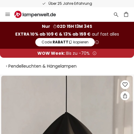
Über 25 Jahre Erfahrung
Zum
Inhalt
springen
he
Nur
02D 15H 13M 33S
EXTRA 10% ab 109 € & 13% ab 159 €
auf fast alles
Code:
RABATT
kopieren
WOW Week:
Bis zu -70%
Pendelleuchten & Hängelampen
Zum
Ende
der
Bildgalerie
springen