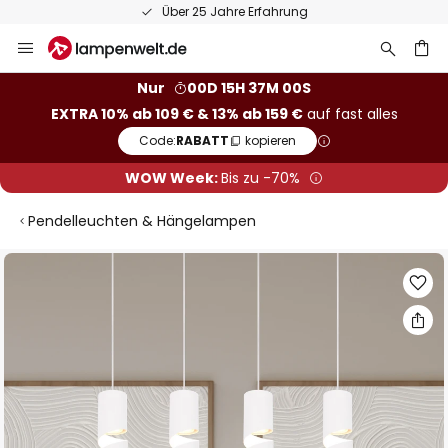
Über 25 Jahre Erfahrung
Zum
Inhalt
springen
he
Nur
00D 15H 36M 59S
EXTRA 10% ab 109 € & 13% ab 159 €
auf fast alles
Code:
RABATT
kopieren
WOW Week:
Bis zu -70%
Pendelleuchten & Hängelampen
Zum
Ende
der
Bildgalerie
springen