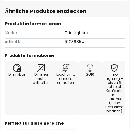
Ähnliche Produkte entdecken
Produktinformationen
Marke:
Trio Lighting
Artikel Nr.:
10039854
Produktinformationen
Dimmbar
Dimmer
Leuchtmitt
GU10
Trio
nicht
el nicht
Lighting –
enthalten
enthalten
bis zu 5
Jahre ab
Kaufdatu
m
Garantie
(siehe
Herstellera
ngaben)
Perfekt für diese Bereiche