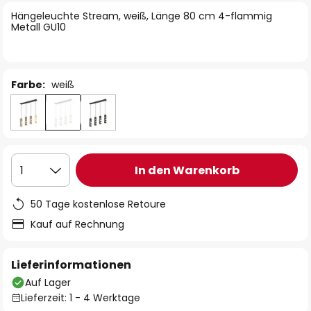
springen
Hängeleuchte Stream, weiß, Länge 80 cm 4-flammig
Metall GU10
Farbe:
weiß
In den Warenkorb
1
50 Tage kostenlose Retoure
Kauf auf Rechnung
Lieferinformationen
Auf Lager
Lieferzeit: 1 - 4 Werktage