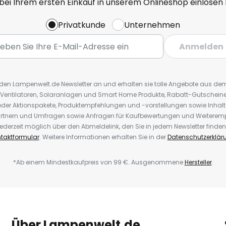
 bei Ihrem ersten Einkauf in unserem Onlineshop einlösen
Privatkunde
Unternehmen
Anmelden
r den Lampenwelt.de Newsletter an und erhalten sie tolle Angebote aus d
 Ventilatoren, Solaranlagen und Smart Home Produkte, Rabatt-Gutscheine,
der Aktionspakete, Produktempfehlungen und -vorstellungen sowie Inhal
rtnern und Umfragen sowie Anfragen für Kaufbewertungen und Weiteremp
ederzeit möglich über den Abmeldelink, den Sie in jedem Newsletter finden
taktformular
. Weitere Informationen erhalten Sie in der
Datenschutzerklär
*Ab einem Mindestkaufpreis von 99 €. Ausgenommene
Hersteller
.
Über Lampenwelt.de