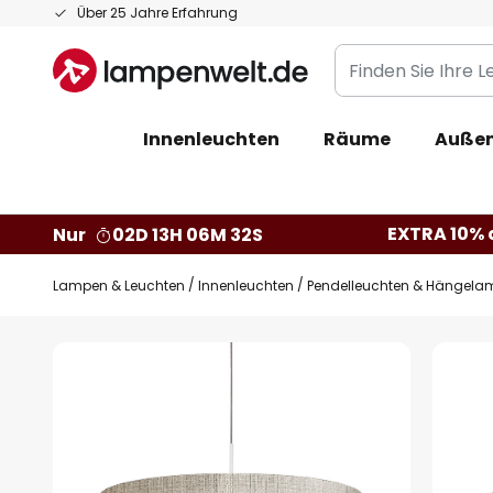
Zum
Über 25 Jahre Erfahrung
Inhalt
Finden
springen
Sie
Ihre
Innenleuchten
Räume
Außen
Leuchte...
EXTRA 10% a
Nur
02D 13H 06M 31S
Lampen & Leuchten
Innenleuchten
Pendelleuchten & Hängela
Zum
Ende
der
Bildgalerie
springen