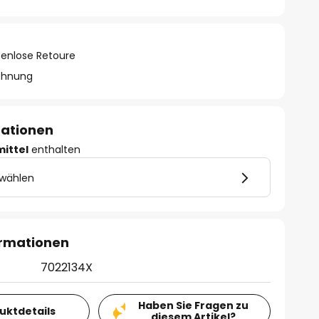
tenlose Retoure
chnung
mationen
mittel
enthalten
 wählen
ormationen
7022134X
Haben Sie Fragen zu
duktdetails
diesem Artikel?