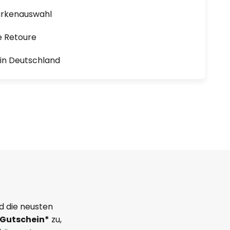
arkenauswahl
e Retoure
1 in Deutschland
d die neusten
Gutschein*
zu,