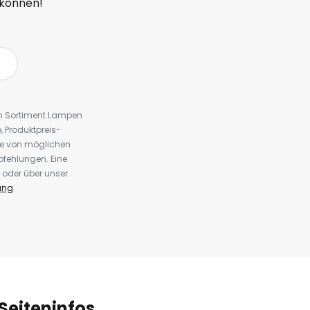
 können!
em Sortiment Lampen
 Produktpreis-
te von möglichen
fehlungen. Eine
 oder über unser
ung
.
Seiteninfos