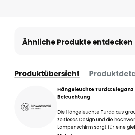
Ähnliche Produkte entdecken
Produktübersicht
Produktdeta
Hängeleuchte Turda: Eleganz tr
Beleuchtung
Die Hängeleuchte Turda aus grau
zeitloses Design und die hochwe
Lampenschirm sorgt für eine gle
schafft eine angenehme Atmosp