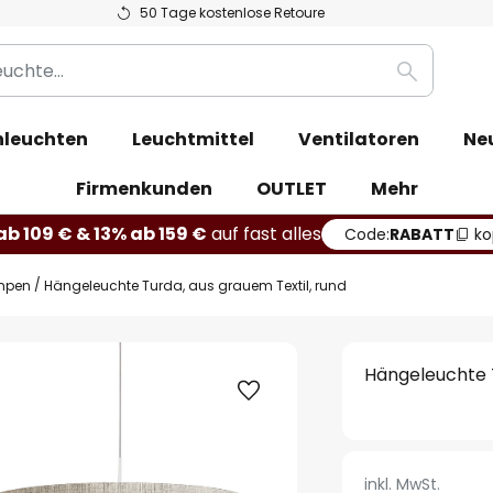
50 Tage kostenlose Retoure
Suche
leuchten
Leuchtmittel
Ventilatoren
Ne
Firmenkunden
OUTLET
Mehr
b 109 € & 13% ab 159 €
auf fast alles
Code:
RABATT
ko
mpen
Hängeleuchte Turda, aus grauem Textil, rund
Hängeleuchte T
inkl. MwSt.