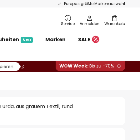
Europas größte Markenauswahl
Service
Anmelden
Warenkorb
uheiten
Marken
SALE
Neu
WOW Week:
Bis zu -70%
pieren
urda, aus grauem Textil, rund