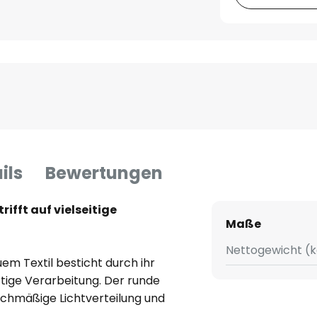
ils
Bewertungen
ifft auf vielseitige
Maße
Nettogewicht (k
em Textil besticht durch ihr
rtige Verarbeitung. Der runde
ichmäßige Lichtverteilung und
häre in jedem Raum. Die