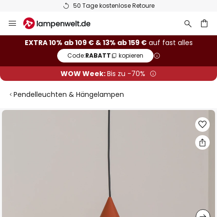
50 Tage kostenlose Retoure
Zum
Inhalt
springen
he
EXTRA 10% ab 109 € & 13% ab 159 €
auf fast alles
Code:
RABATT
kopieren
WOW Week:
Bis zu -70%
Pendelleuchten & Hängelampen
Zum
Ende
der
Bildgalerie
springen