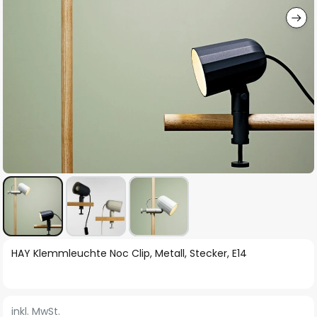
Zum
HAY Klemmleuchte Noc Clip, Metall, Stecker, E14
Anfang
der
Bildgalerie
inkl. MwSt.