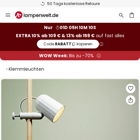
50 Tage kostenlose Retoure
Zum
Inhalt
springen
he
Nur
01D 05H 10M 09S
EXTRA 10% ab 109 € & 13% ab 159 €
auf fast alles
Code:
RABATT
kopieren
WOW Week:
Bis zu -70%
Klemmleuchten
Zum
Ende
der
Bildgalerie
springen