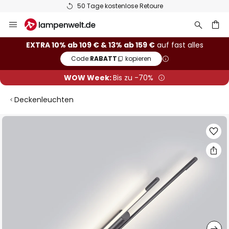
50 Tage kostenlose Retoure
Zum
Inhalt
springen
he
EXTRA 10% ab 109 € & 13% ab 159 €
auf fast alles
Code:
RABATT
kopieren
WOW Week:
Bis zu -70%
Deckenleuchten
Zum
Ende
der
Bildgalerie
springen