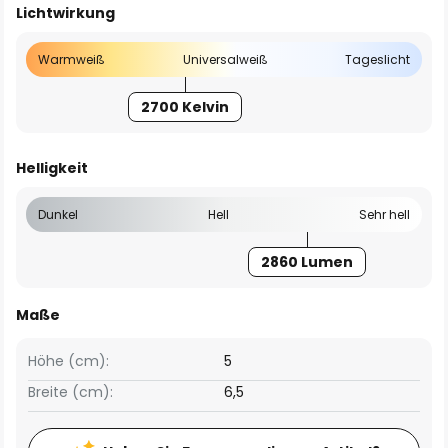
Lichtwirkung
Warmweiß
Universalweiß
Tageslicht
2700 Kelvin
Helligkeit
Dunkel
Hell
Sehr hell
2860 Lumen
Maße
Höhe (cm):
5
Breite (cm):
6,5