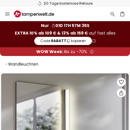
50 Tage kostenlose Retoure
Zum
Inhalt
springen
he
Nur
01D 17H 57M 34S
EXTRA 10% ab 109 € & 13% ab 159 €
auf fast alles
Code:
RABATT
kopieren
WOW Week:
Bis zu -70%
Wandleuchten
Zum
Ende
der
Bildgalerie
springen