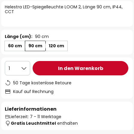
springen
Helestra LED-Spiegelleuchte LOOM 2, Länge 90 cm, IP44,
CCT
Länge (cm):
90 cm
60 cm
90 cm
120 cm
In den Warenkorb
1
50 Tage kostenlose Retoure
Kauf auf Rechnung
Lieferinformationen
Lieferzeit: 7 - 11 Werktage
Gratis Leuchtmittel
enthalten