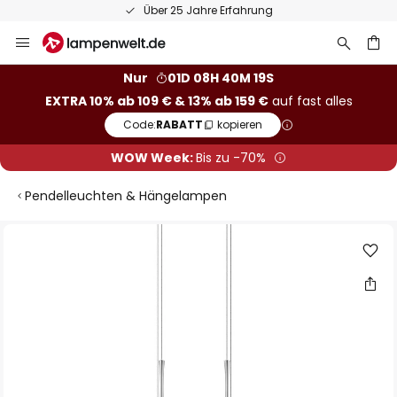
Über 25 Jahre Erfahrung
Zum
Inhalt
springen
he
Nur
01D 08H 40M 18S
EXTRA 10% ab 109 € & 13% ab 159 €
auf fast alles
Code:
RABATT
kopieren
WOW Week:
Bis zu -70%
Pendelleuchten & Hängelampen
Zum
Ende
der
Bildgalerie
springen