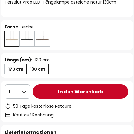
springen
HerzBlut Arco LED-Hängelampe asteiche natur 130cm
Farbe:
eiche
Länge (cm):
130 cm
170 cm
130 cm
In den Warenkorb
1
50 Tage kostenlose Retoure
Kauf auf Rechnung
Lieferinformationen