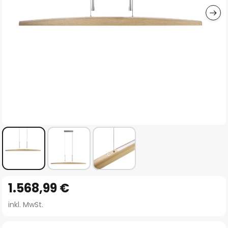
Zum
1.568,99 €
Anfang
der
inkl. MwSt.
Bildgalerie