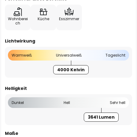
Wohnberei
Küche
Esszimmer
ch
Lichtwirkung
Warmweiß
Universalweiß
Tageslicht
4000 Kelvin
Helligkeit
Dunkel
Hell
Sehr hell
3641 Lumen
Maße