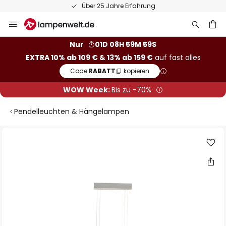
rfahrung
50 Tage kostenlose Ret
Zum
Inhalt
springen
he
Nur
01D 08H 59M 58S
EXTRA 10% ab 109 € & 13% ab 159 €
auf fast alles
Code:
RABATT
kopieren
WOW Week:
Bis zu -70%
Pendelleuchten & Hängelampen
Zum
Ende
der
Bildgalerie
springen