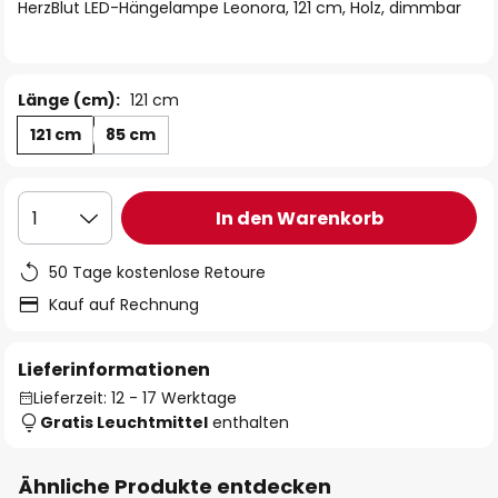
springen
HerzBlut LED-Hängelampe Leonora, 121 cm, Holz, dimmbar
Länge (cm):
121 cm
121 cm
85 cm
In den Warenkorb
1
50 Tage kostenlose Retoure
Kauf auf Rechnung
Lieferinformationen
Lieferzeit: 12 - 17 Werktage
Gratis Leuchtmittel
enthalten
Ähnliche Produkte entdecken