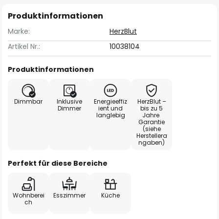
Produktinformationen
Marke:
HerzBlut
Artikel Nr.:
10038104
Produktinformationen
Dimmbar
Inklusive
Energieeffiz
HerzBlut –
Dimmer
ient und
bis zu 5
langlebig
Jahre
Garantie
(siehe
Herstellera
ngaben)
Perfekt für diese Bereiche
Wohnberei
Esszimmer
Küche
ch