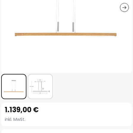
Zum
1.139,00 €
Anfang
der
inkl. MwSt.
Bildgalerie