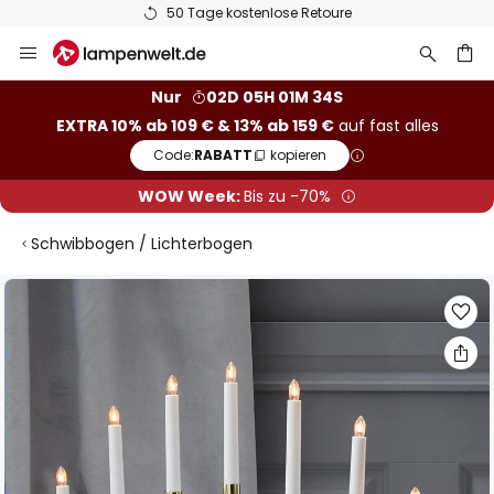
50 Tage kostenlose Retoure
Zum
Inhalt
springen
he
Nur
02D 05H 01M 34S
EXTRA 10% ab 109 € & 13% ab 159 €
auf fast alles
Code:
RABATT
kopieren
WOW Week:
Bis zu -70%
Schwibbogen / Lichterbogen
Zum
Ende
der
Bildgalerie
springen