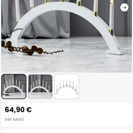
Zum
64,90 €
Anfang
der
inkl. MwSt.
Bildgalerie