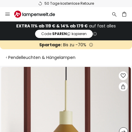
50 Tage kostenlose Retoure
Zum
Inhalt
springen
he
EXTRA 11% ab 119 € & 14% ab 179 €
auf fast alles
Code:
SPAREN
kopieren
Spartage:
Bis zu -70%
Pendelleuchten & Hängelampen
Zum
Ende
der
Bildgalerie
springen