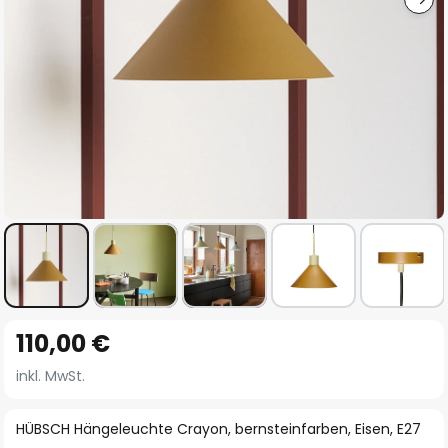
Zum
110,00 €
Anfang
der
inkl. MwSt.
Bildgalerie
springen
HÜBSCH Hängeleuchte Crayon, bernsteinfarben, Eisen, E27