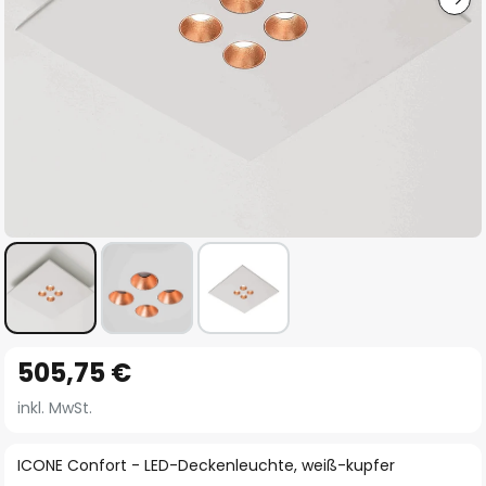
Zum
505,75 €
Anfang
der
inkl. MwSt.
Bildgalerie
springen
ICONE Confort - LED-Deckenleuchte, weiß-kupfer