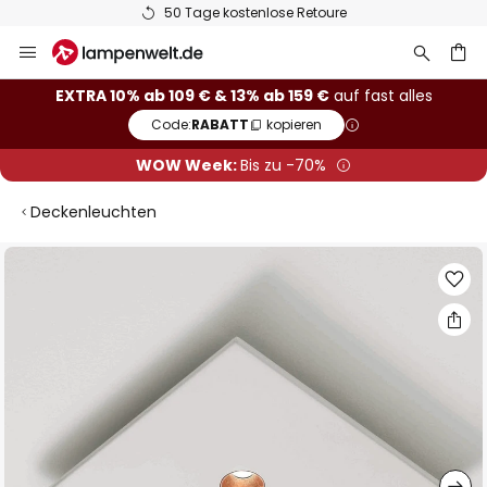
50 Tage kostenlose Retoure
Zum
Inhalt
springen
he
EXTRA 10% ab 109 € & 13% ab 159 €
auf fast alles
Code:
RABATT
kopieren
WOW Week:
Bis zu -70%
Deckenleuchten
Zum
Ende
der
Bildgalerie
springen