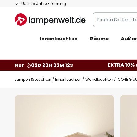
Zum
Über 25 Jahre Erfahrung
Inhalt
Finden
springen
Sie
Ihre
Innenleuchten
Räume
Außen
Leuchte...
EXTRA 10% a
Nur
02D 20H 03M 11S
Lampen & Leuchten
Innenleuchten
Wandleuchten
ICONE Giu
Zum
Ende
der
Bildgalerie
springen