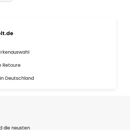
lt.de
arkenauswahl
e Retoure
1 in Deutschland
d die neusten