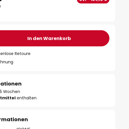
In den Warenkorb
tenlose Retoure
chnung
mationen
 - 5 Wochen
tmittel
enthalten
ormationen