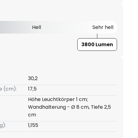
Hell
Sehr hell
3800 Lumen
30,2
e (cm):
17,5
Höhe Leuchtkörper 1 cm;
Wandhalterung - Ø 8 cm, Tiefe 2,5
cm
g):
1,155