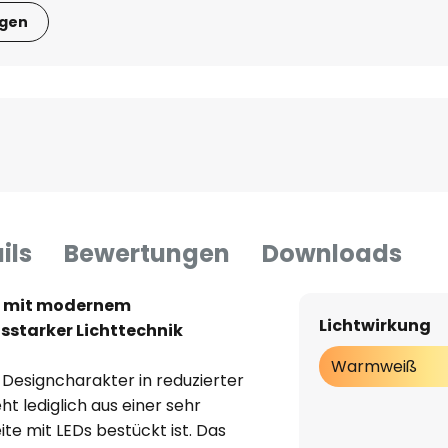
igen
ils
Bewertungen
Downloads
p mit modernem
Lichtwirkung
sstarker Lichttechnik
Warmweiß
 Designcharakter in reduzierter
t lediglich aus einer sehr
ite mit LEDs bestückt ist. Das