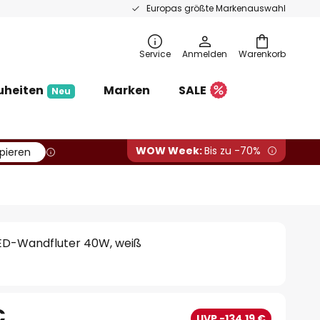
Europas größte Markenauswahl
Service
Anmelden
Warenkorb
uheiten
Marken
SALE
Neu
WOW Week:
Bis zu -70%
pieren
ED-Wandfluter 40W, weiß
€
UVP -134,19 €