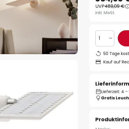
UVP
489,09 €
inkl. MwSt.
1
50 Tage kos
Kauf auf Re
Lieferinfor
Lieferzeit: 4
Gratis Leuch
Produktinf