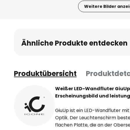
Weitere Bilder anze
Zum
Anfang
der
Bildgalerie
Ähnliche Produkte entdecken
springen
Produktübersicht
Produktdeta
Weißer LED-Wandfluter GiuU
Erscheinungsbild und leistung
GiuUp ist ein LED-Wandfluter mit
Optik. Der Leuchtenschirm besteh
flachen Platte, die an der Oberse