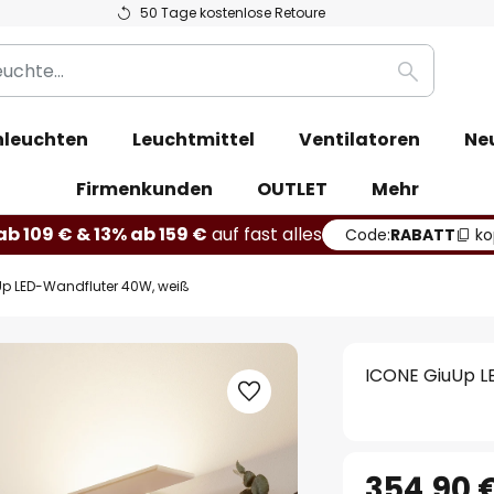
50 Tage kostenlose Retoure
Suche
leuchten
Leuchtmittel
Ventilatoren
Ne
Firmenkunden
OUTLET
Mehr
b 109 € & 13% ab 159 €
auf fast alles
Code:
RABATT
ko
Up LED-Wandfluter 40W, weiß
ICONE GiuUp L
354,90 