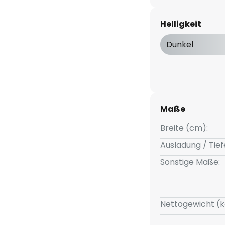
richtet und von einer
et, die Wohnräumen wie
Helligkeit
t steht. Überzeugen kann der
Leuchtkraft und der hohen
Dunkel
erbrauch dann auf moderatem
Maße
Breite (cm):
Ausladung / Tief
Sonstige Maße:
Nettogewicht (k