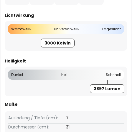
Lichtwirkung
Warmweiß
Universalweiß
Tageslicht
3000 Kelvin
Helligkeit
Dunkel
Hell
Sehr hell
3897 Lumen
Maße
Ausladung / Tiefe (cm):
7
Durchmesser (cm):
31