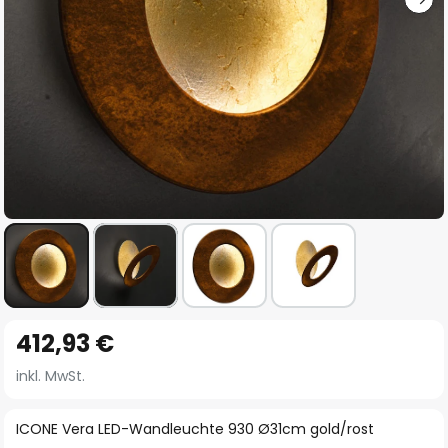
Zum
412,93 €
Anfang
der
inkl. MwSt.
Bildgalerie
springen
ICONE Vera LED-Wandleuchte 930 Ø31cm gold/rost