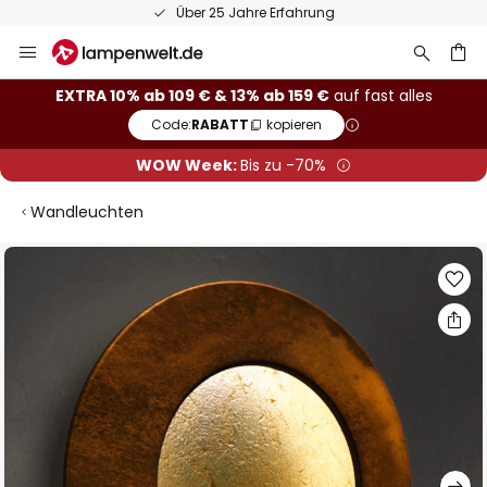
Über 25 Jahre Erfahrung
Zum
Inhalt
springen
he
EXTRA 10% ab 109 € & 13% ab 159 €
auf fast alles
Code:
RABATT
kopieren
WOW Week:
Bis zu -70%
Wandleuchten
Zum
Ende
der
Bildgalerie
springen