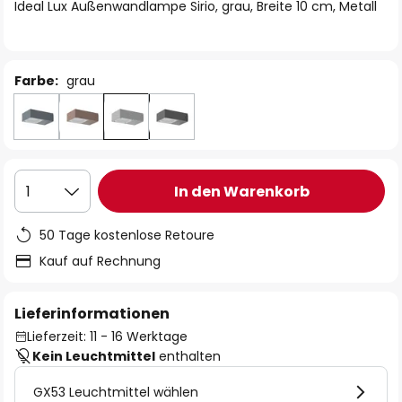
springen
Ideal Lux Außenwandlampe Sirio, grau, Breite 10 cm, Metall
Farbe:
grau
In den Warenkorb
1
50 Tage kostenlose Retoure
Kauf auf Rechnung
Lieferinformationen
Lieferzeit: 11 - 16 Werktage
Kein Leuchtmittel
enthalten
GX53 Leuchtmittel wählen