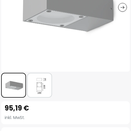
Zum
95,19 €
Anfang
der
inkl. MwSt.
Bildgalerie