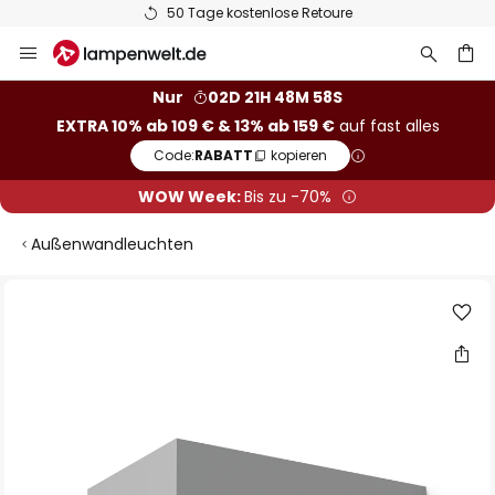
50 Tage kostenlose Retoure
Zum
Inhalt
springen
he
Nur
02D 21H 48M 57S
EXTRA 10% ab 109 € & 13% ab 159 €
auf fast alles
Code:
RABATT
kopieren
WOW Week:
Bis zu -70%
Außenwandleuchten
Zum
Ende
der
Bildgalerie
springen