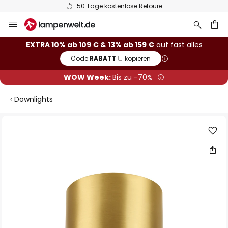
50 Tage kostenlose Retoure
Zum
Inhalt
springen
he
EXTRA 10% ab 109 € & 13% ab 159 €
auf fast alles
Code:
RABATT
kopieren
WOW Week:
Bis zu -70%
Downlights
Zum
Ende
der
Bildgalerie
springen