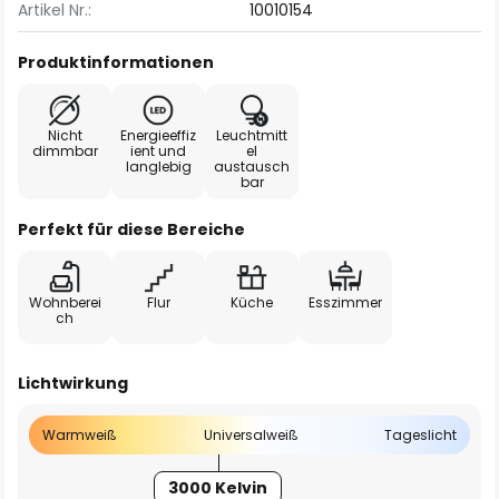
Artikel Nr.:
10010154
Produktinformationen
Nicht
Energieeffiz
Leuchtmitt
dimmbar
ient und
el
langlebig
austausch
bar
Perfekt für diese Bereiche
Wohnberei
Flur
Küche
Esszimmer
ch
Lichtwirkung
Warmweiß
Universalweiß
Tageslicht
3000 Kelvin