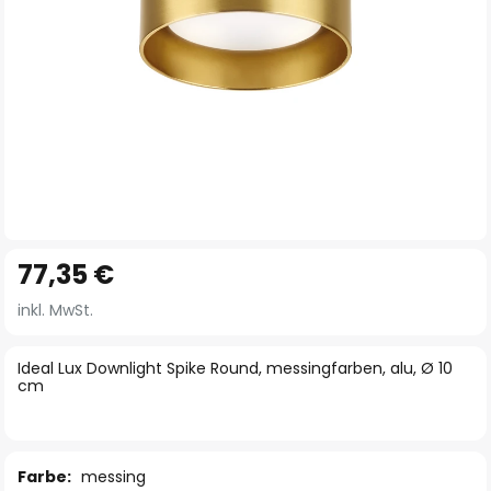
Zum
77,35 €
Anfang
der
inkl. MwSt.
Bildgalerie
springen
Ideal Lux Downlight Spike Round, messingfarben, alu, Ø 10
cm
Farbe:
messing