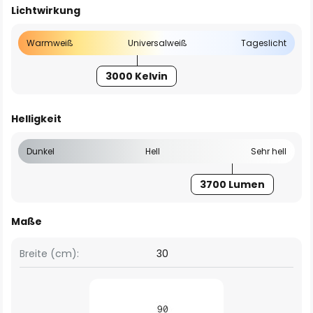
Lichtwirkung
Warmweiß
Universalweiß
Tageslicht
3000 Kelvin
Helligkeit
Dunkel
Hell
Sehr hell
3700 Lumen
Maße
Breite (cm):
30