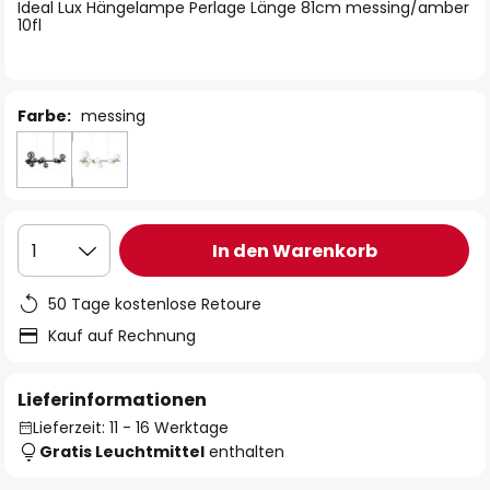
springen
Ideal Lux Hängelampe Perlage Länge 81cm messing/amber
10fl
Farbe:
messing
In den Warenkorb
1
50 Tage kostenlose Retoure
Kauf auf Rechnung
Lieferinformationen
Lieferzeit: 11 - 16 Werktage
Gratis Leuchtmittel
enthalten