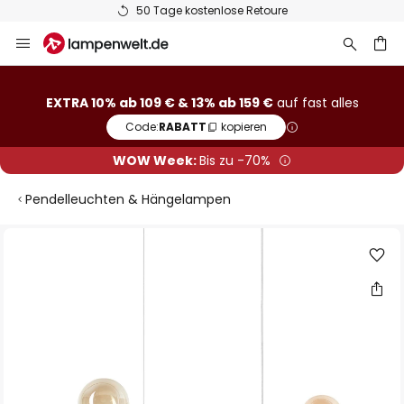
50 Tage kostenlose Retoure
Zum
Inhalt
springen
he
EXTRA 10% ab 109 € & 13% ab 159 €
auf fast alles
Code:
RABATT
kopieren
WOW Week:
Bis zu -70%
Pendelleuchten & Hängelampen
Zum
Ende
der
Bildgalerie
springen