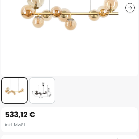
Zum
533,12 €
Anfang
der
inkl. MwSt.
Bildgalerie